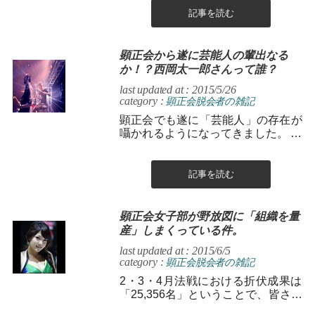
記事を読む
顕正会から遂に芸能人の輩出なる
か！？西岡太一郎さんって誰？
last updated at : 2015/5/26
category :
顕正会脱会者の雑記
顕正会でも遂に「芸能人」の存在が
囁かれるようになってきました。 そ
の名も「西岡太一郎」さん！ どのく
らい有名なのかと、ググってみ...
記事を読む
顕正会女子部が野放図に「組織を量
産」しまくっている件。
last updated at : 2015/6/5
category :
顕正会脱会者の雑記
2・3・4月法戦における折伏成果は
「25,356名」ということで、皆さん
良く頑張りました。ご苦労様でし