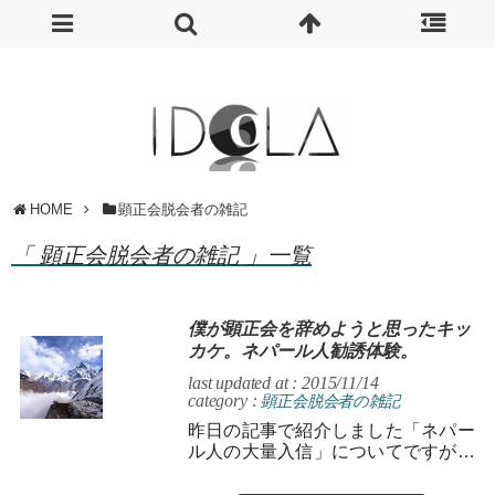
HOME
顕正会脱会者の雑記
「 顕正会脱会者の雑記 」一覧
僕が顕正会を辞めようと思ったキッ
カケ。ネパール人勧誘体験。
last updated at : 2015/11/14
category :
顕正会脱会者の雑記
昨日の記事で紹介しました「ネパー
ル人の大量入信」についてですが、
ハッキリ言ってこんなものは「愚
行」でしかありません。 こんなも...