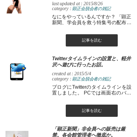
last updated at : 2015/8/26
category :
顕正会脱会者の雑記
なにをやっているんですか？ 「顕正
新聞、学会員を救う特集号の配布・
投函に当って、自分の連絡先を相手
に教えないように」(ソースはセロリ
さんの...
記事を読む
Twitterタイムラインの設置と、軽井
沢へ遊びに行ったお話。
created at : 2015/5/4
category :
顕正会脱会者の雑記
ブログにTwitterのタイムラインを設
置しました。 PCでは画面右のバー
上部に、モバイル（スマホ）ではず
っと下にスクロールしていって...
記事を読む
「顕正新聞」非会員への販売は厳
禁。各会館管理者へ徹底か。