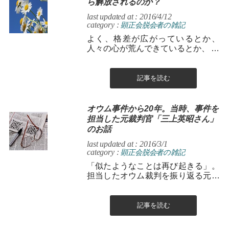
ら解放されるのか？
last updated at : 2016/4/12
category :
顕正会脱会者の雑記
よく、格差が広がっているとか、
人々の心が荒んできているとか、 政
治家の質がどうとか、 世の中がドン
ドン悪い方に向かってる...
記事を読む
オウム事件から20年。当時、事件を
担当した元裁判官「三上英昭さん」
のお話
last updated at : 2016/3/1
category :
顕正会脱会者の雑記
「似たようなことは再び起きる」。
担当したオウム裁判を振り返る元裁
判官の三上英昭さん＝札幌市の北海
学園大で ＊狂気呼ぶ「集団の正義」
オウ...
記事を読む