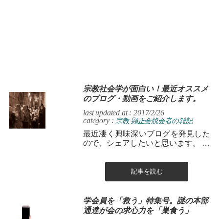
宗教社会学が面白い！最近オススメ
のブログ・動画をご紹介します。
last updated at : 2017/2/26
category :
宗教
顕正会脱会者の雑記
最近凄く興味深いブログを発見した
ので、シェアしたいと思います。 こ
ちらは、「仏法のおはなし」、「愛
奈さん」のブログです。 ...
記事を読む
学会員を「救う」特集号。謎の本部
通達が会の求心力を「巣食う」