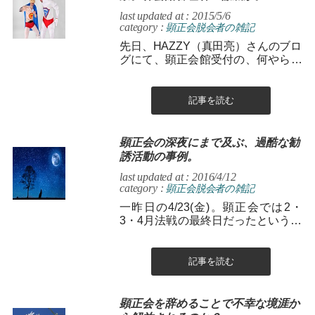
last updated at : 2015/5/6
category :
顕正会脱会者の雑記
先日、HAZZY（真田亮）さんのブロ
グにて、顕正会館受付の、何やらす
ごく珍妙な言動が投稿されていたの
で、笑いながら読ませてもらいまし
た。 ...
記事を読む
顕正会の深夜にまで及ぶ、過酷な勧
誘活動の事例。
last updated at : 2016/4/12
category :
顕正会脱会者の雑記
一昨日の4/23(金)。顕正会では2・
3・4月法戦の最終日だったというこ
とで、誠にご苦労様でございまし
た。 顕正会の「法戦」をご存知な...
記事を読む
顕正会を辞めることで不幸な境涯か