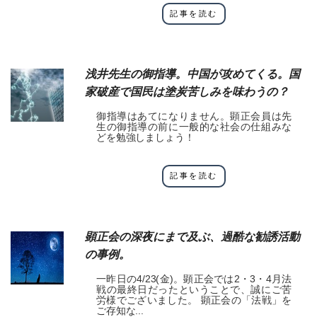
記事を読む
浅井先生の御指導。中国が攻めてくる。国
家破産で国民は塗炭苦しみを味わうの？
御指導はあてになりません。顕正会員は先
生の御指導の前に一般的な社会の仕組みな
どを勉強しましょう！
記事を読む
顕正会の深夜にまで及ぶ、過酷な勧誘活動
の事例。
一昨日の4/23(金)。顕正会では2・3・4月法
戦の最終日だったということで、誠にご苦
労様でございました。 顕正会の「法戦」を
ご存知な...