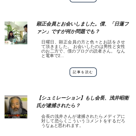
顕正会員とお会いしました。僕、「日蓮フ
ァン」ですが何か問題でも？
日曜日、顕正会員の方と色々とお話をさせ
て頂きました。 お会いしたのは男性と女性
のお二方で、僕のブログの読者さん。 なん
と電車で2...
記事を読む
【シュミレーション】もし会長、浅井昭衛
氏が逮捕されたら？
会長の浅井さんが逮捕されたらメディアに
対して恐らくこういうコメントをするだろ
うなぁと思われます。