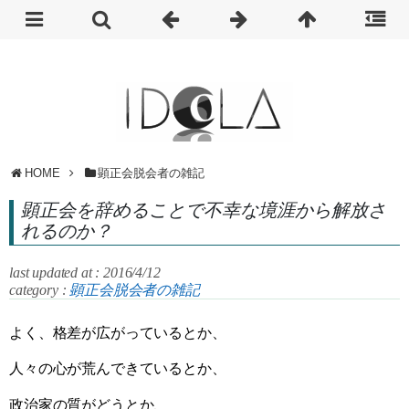
HOME
顕正会脱会者の雑記
顕正会を辞めることで不幸な境涯から解放さ
れるのか？
last updated at : 2016/4/12
category :
顕正会脱会者の雑記
よく、格差が広がっているとか、
人々の心が荒んできているとか、
政治家の質がどうとか、