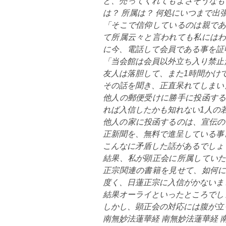
と、売ってくれてもよさそうなも
は？ 所属は？ 何処にいつまで出
「そこで信仰しているのは親で
て所属云々と言われても私には
に今、電話して会員である事を証
「当会館は会員以外立ち入り禁止
友人は落胆して、また1時間かけ
その話を聞き、正直呆れてしまい
他人の郵便受けに勝手に投函す
れば入信したかも知れない1人の
他人の家に投函するのは、宣伝の
正新聞を、無料で進呈している事
こんなに矛盾した話があるでしょ
結果、私が顕正会に所属してい
正宗関連の書籍を見せて、如何
度く、日蓮正宗に入信がかないま
結果オーライといったところでし
しかし、顕正会の対応には腹が立
南無妙法蓮華経 南無妙法蓮華経 