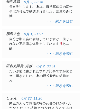
菊地康成
9月 2, 22:38
長文失礼します。 私は、藤沢駅南口の富士
そばの付近で勧誘されました。言葉巧みに
勧…
・・・続きを読む
福島立也
9月 1, 21:57
自分は顕正会に在籍していますが、信じら
れない不思議な体験をしています
ある日
酸…
・・・続きを読む
匿名支隊長S井誠
8月 2, 00:51
だいぶ前に書かれたブログ記事ですが読ま
せて頂きました。 私の現役時代の組織は、
入…
・・・続きを読む
しふん
6月 23, 11:20
顕正の人って葬儀の時の死者の顔がきれい
だなんだって功徳とつなげようとするけ