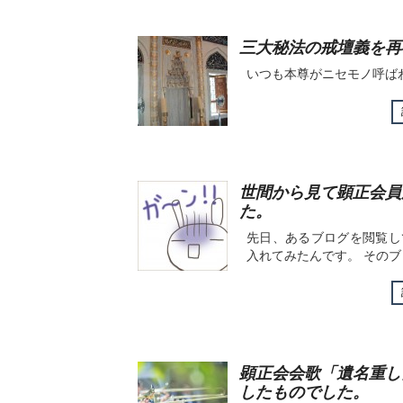
三大秘法の戒壇義を再
いつも本尊がニセモノ呼ば
世間から見て顕正会員
た。
先日、あるブログを閲覧し
入れてみたんです。 そのブ
顕正会会歌「遺名重し
したものでした。