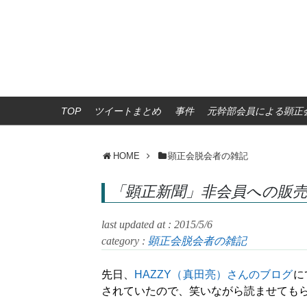
TOP
ツイートまとめ
事件
元幹部会員による顕正会
HOME
顕正会脱会者の雑記
「顕正新聞」非会員への販
last updated at : 2015/5/6
category :
顕正会脱会者の雑記
先日、
HAZZY（真田亮）さんのブログ
に
されていたので、笑いながら読ませても