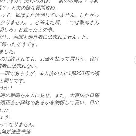
のですが、受付の方は、「親の名前は？ 年齢
張？」と矢の様な質問攻め。
あって、私はまだ信仰していません。したがっ
わかりません。」と答えた所、「では親御さん
明しろ」と宣ったとの事。
だし、新聞も部外者には売れません」と。
て帰ったそうです。
ました。
るのは許されても、お金を払って買おう、良け
若者には売れない。
一環であろうが、未入信の人に1部200円の顕
と同じです。
うか！
た時の新聞を友人に見せ、また、大百法や日蓮
に顕正会が異端であるかを納得して貰い、目出
した。
ょう。
ってなりません。
南無妙法蓮華経