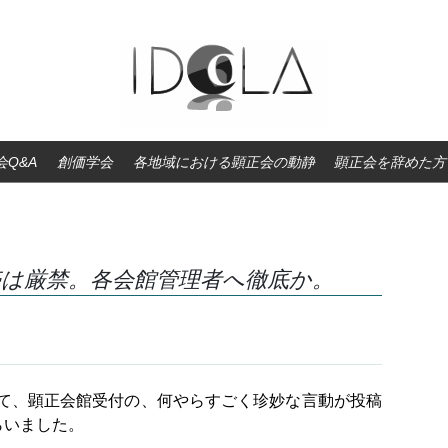
Q&A
創価学会
各地域における顕正会の動静
顕正会を辞めた方
売は厳禁。各会館管理者へ徹底か。
て、顕正会館受付の、何やらすごく珍妙な言動が投稿
らいました。