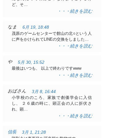
ど、そ…
・・・続きを読む
なま
6月 19, 18:48
茂原のゲームセンターで館山の北○という人
に声をかけられてLINEの交換をしました…
・・・続きを読む
や
5月 30, 15:52
最後はいつも、 以上で終わりですwww
・・・続きを読む
おばさん
3月 8, 16:44
小学校ののころ、家族で創価学会に入信
し、 ２６歳の時に、顕正会の人に折伏さ
れ、顕…
・・・続きを読む
信長
3月 1, 21:28