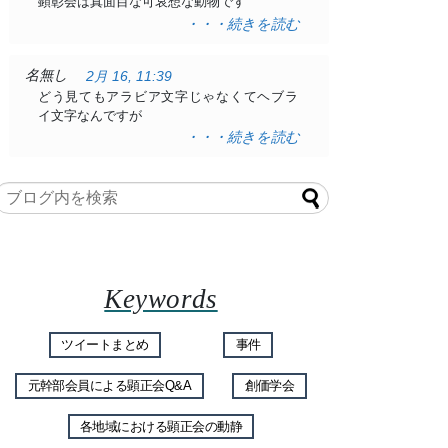
顕彰会は真面目な可哀想な動物です
・・・続きを読む
名無し
2月 16, 11:39
どう見てもアラビア文字じゃなくてヘブラ
イ文字なんですが
・・・続きを読む
Keywords
ツイートまとめ
事件
元幹部会員による顕正会Q&A
創価学会
各地域における顕正会の動静