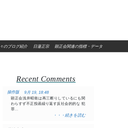
々のブログ紹介
日蓮正宗
顕正会関連の指標・データ
Recent Comments
操作版
9月 19, 18:48
顕正会浅井昭衛は再三断りしているにも関
わらすず不正投函繰り返す反社会的的な 犯
罪…
・・・続きを読む