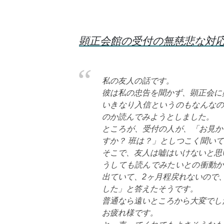
顕正会館の受付の無慈悲な対
私の友人の話です。
彼は私の忠告を聞かず、顕正会に
いきなり入信というのもなんな
のか読んでみようとしました。
ところが、受付の人が、「お見か
すか？ 班は？」としつこく聞い
そこで、友人は嘘はいけないと思
うしても読んでみたいとの衝動
出ていて、2ヶ月程戻れないので
した」と答えたそうです。
普通なら遠いところから大変でし
お疲れ様です。