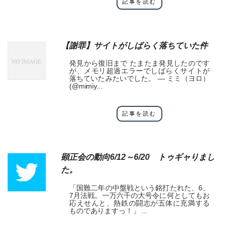
記事を読む
【謝罪】サイトがしばらく落ちていた件
発見から復旧まで たまたま発見したのです
が、メモリ超過エラーでしばらくサイトが
落ちていたみたいでした。 — ミミ（ヨロ）
(@mimiy...
記事を読む
顕正会の動向6/12～6/20 トゥギャりまし
た。
「国難二年の中盤戦という銘打たれた、6、
7月法戦。一万六千の大号令に何としてもお
応えせんと、熱鉄の闘志が五体に充満する
ものでありますっ！」 ...