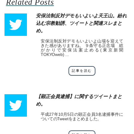
Related Posts
安保法制反対デモもいよいよ天王山。紛れ
込む宗教勧誘、ツイートと関連スレまと
め。
安保法制反対デモもいよいよ山場を迎えて
きた感がありますね。 ９条守る正念場 総
がかりで安保法案止める(東京新聞
TOKYOweb) ...
記事を読む
【顕正会員逮捕】に関するツイートまと
め。
平成27年10月5日の顕正会員3名逮捕事件に
ついてのTweetをまとめました。