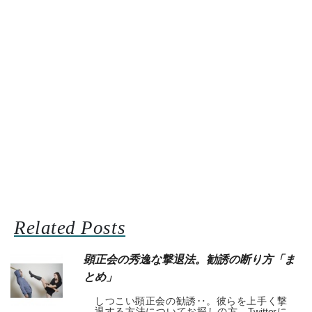
Related Posts
顕正会の秀逸な撃退法。勧誘の断り方「ま
とめ」
しつこい顕正会の勧誘‥。彼らを上手く撃
退する方法についてお探しの方。Twitterに