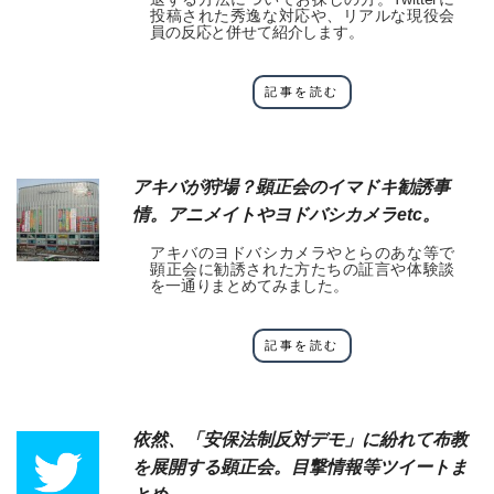
投稿された秀逸な対応や、リアルな現役会
員の反応と併せて紹介します。
記事を読む
アキバが狩場？顕正会のイマドキ勧誘事
情。アニメイトやヨドバシカメラetc。
アキバのヨドバシカメラやとらのあな等で
顕正会に勧誘された方たちの証言や体験談
を一通りまとめてみました。
記事を読む
依然、「安保法制反対デモ」に紛れて布教
を展開する顕正会。目撃情報等ツイートま