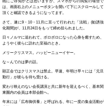
既にご存知かとは思いますが、スマホからの閲覧の場合で
は、画面右上のメニューボタンを開いて下にスクロールして
頂くと確認できるようになってます。
さて、遂に9・10・11月に亘って行われた「法戦」(勧誘強
化期間)が、11月24日をもって締め括られました。
日々ノルマに追われて、ボロボロになった心身を癒すため、
ようやく彼らに訪れた至福のとき。
メリークリスマス。ハッピーニューイヤー。
な～んてのは夢の話。
顕正会ではクリスマスは禁止。早速、年明け早々には「元旦
勤行」が彼らを待ち受ける。
変わり映えのない会長講演と共に新年を迎えるべく、基本関
東圏内の会員は本部会館へ。
年末には「広布御供養」と呼ばれる、年に一度の集金活動が