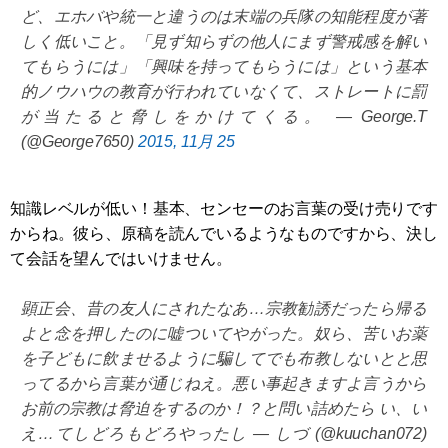
ど、エホバや統一と違うのは末端の兵隊の知能程度が著
しく低いこと。「見ず知らずの他人にまず警戒感を解い
てもらうには」「興味を持ってもらうには」という基本
的ノウハウの教育が行われていなくて、ストレートに罰
が当たると脅しをかけてくる。 — George.T
(@George7650)
2015, 11月 25
知識レベルが低い！基本、センセーのお言葉の受け売りです
からね。彼ら、原稿を読んでいるようなものですから、決し
て会話を望んではいけません。
顕正会、昔の友人にされたなあ…宗教勧誘だったら帰る
よと念を押したのに嘘ついてやがった。奴ら、苦いお薬
を子どもに飲ませるように騙してでも布教しないとと思
ってるから言葉が通じねえ。悪い事起きますよ言うから
お前の宗教は脅迫をするのか！？と問い詰めたら い、い
え…てしどろもどろやったし — しづ (@kuuchan072)