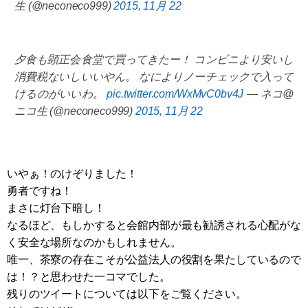
生 (@neconeco999)
2015, 11月 22
夕食も顕正会食堂で買ってきたー！ コンビニより安いし
消費税ないしいいやん。 なによりノーチェックで入って
けるのがいいわ。
pic.twitter.com/WxMvC0bv4J
— ネコ@
ニコ生 (@neconeco999)
2015, 11月 22
いやぁ！のけぞりました！
勇者ですね！
まさに灯台下暗し！
なるほど、もしかすると会館内部が最も勧誘される心配がな
く安全な場所なのかもしれません。
唯一、茶寮の存在こそが公益法人の役割を果たしているので
は！？と思わせた一コマでした。
残りのツイートについては以下をご覧ください。