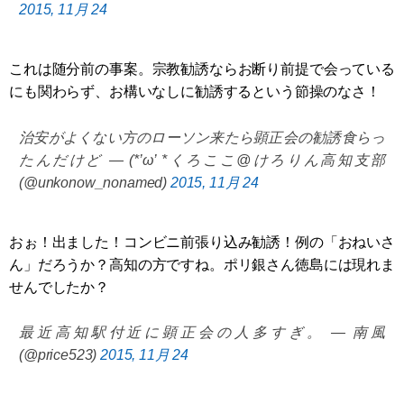
2015, 11月 24
これは随分前の事案。宗教勧誘ならお断り前提で会っている
にも関わらず、お構いなしに勧誘するという節操のなさ！
治安がよくない方のローソン来たら顕正会の勧誘食らっ
たんだけど — (*’ω’ *くろここ@けろりん高知支部
(@unkonow_nonamed)
2015, 11月 24
おぉ！出ました！コンビニ前張り込み勧誘！例の「おねいさ
ん」だろうか？高知の方ですね。ポリ銀さん徳島には現れま
せんでしたか？
最近高知駅付近に顕正会の人多すぎ。 — 南風
(@price523)
2015, 11月 24