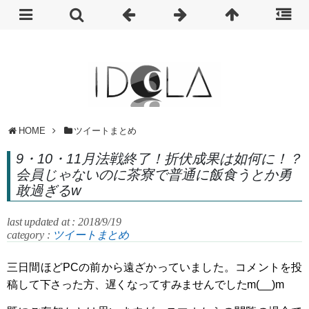
HOME
ツイートまとめ
9・10・11月法戦終了！折伏成果は如何に！？
会員じゃないのに茶寮で普通に飯食うとか勇
敢過ぎるw
last updated at : 2018/9/19
category :
ツイートまとめ
三日間ほどPCの前から遠ざかっていました。コメントを投
稿して下さった方、遅くなってすみませんでしたm(__)m