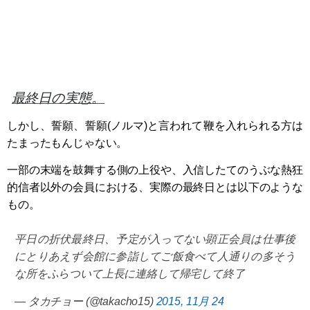
最終日の実態。
しかし、誓願、誓願(ノルマ)と言われて鞭を入れられる方は
たまったもんじゃない。
一部の末端を鼓舞する側の上役や、入信したてのうぶな熱狂
的信者以外の会員における、実際の最終日とは以下のような
もの。
平日の折伏最終日、予定が入ってない顕正会員は仕事後
にとりあえず会館に参詣してご飯食べて人通りの多そう
な所をふらついて上長に連絡して帰宅して終了
— タカチョー (@takacho15)
2015, 11月 24