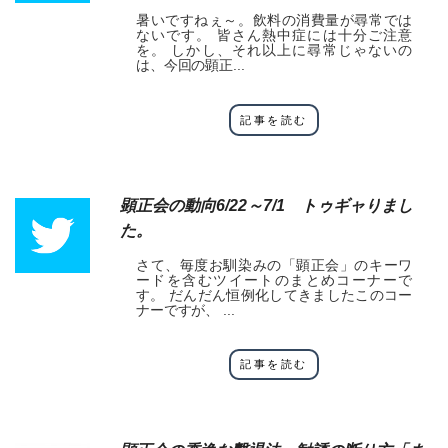
暑いですねぇ～。飲料の消費量が尋常では
ないです。 皆さん熱中症には十分ご注意
を。 しかし、それ以上に尋常じゃないの
は、今回の顕正...
記事を読む
顕正会の動向6/22～7/1 トゥギャりまし
た。
さて、毎度お馴染みの「顕正会」のキーワ
ードを含むツイートのまとめコーナーで
す。 だんだん恒例化してきましたこのコー
ナーですが、 ...
記事を読む