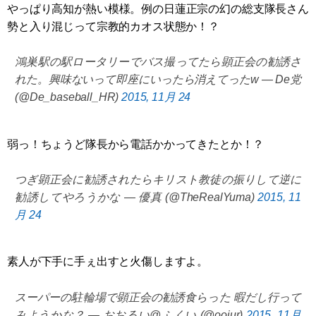
やっぱり高知が熱い模様。例の日蓮正宗の幻の総支隊長さん
勢と入り混じって宗教的カオス状態か！？
鴻巣駅の駅ロータリーでバス撮ってたら顕正会の勧誘さ
れた。興味ないって即座にいったら消えてったw — De党
(@De_baseball_HR)
2015, 11月 24
弱っ！ちょうど隊長から電話かかってきたとか！？
つぎ顕正会に勧誘されたらキリスト教徒の振りして逆に
勧誘してやろうかな — 優真 (@TheRealYuma)
2015, 11
月 24
素人が下手に手ぇ出すと火傷しますよ。
スーパーの駐輪場で顕正会の勧誘食らった 暇だし行って
みようかな？ — おおるい@ふくい (@ooiur)
2015, 11月