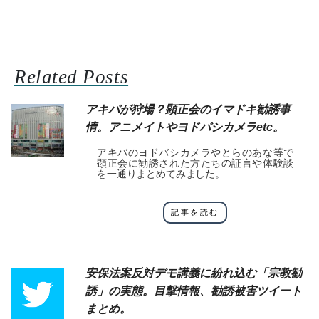
Related Posts
アキバが狩場？顕正会のイマドキ勧誘事
情。アニメイトやヨドバシカメラetc。
アキバのヨドバシカメラやとらのあな等で
顕正会に勧誘された方たちの証言や体験談
を一通りまとめてみました。
記事を読む
安保法案反対デモ講義に紛れ込む「宗教勧
誘」の実態。目撃情報、勧誘被害ツイート
まとめ。