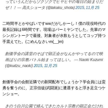
っていうんだからゾクゾクでヒヤヒヤの毎日の始まりだ
ぜ！！ — 高久ショータ (@takaku_shota)
2015, 11月 25
二時間半とかやばいですwwだがしかーし！僕の現役時代の
最長記録は6時間です。現場はバーミヤンでした。先輩のマ
シンガントークで最後、対象者が水飲もうとしてコップ持つ
手震えてた。(ごめんなさいm(__)m)
創価学会の講堂のそばで顕正会がなんかやってるので映
画ばりの宗教バトル始まってほしい。 — Naoki Kuzumi
(@kudzu_naoki)
2015, 11月 25
創価学会の会館近隣での新聞配布でしょうか？学会員には蛮
勇を奮うのに、正宗信徒(武闘派)に遭遇すると浮き足立つケ
ンショー。
きのう白川公園で絡んできたカルト宗教の顕正会だけれ