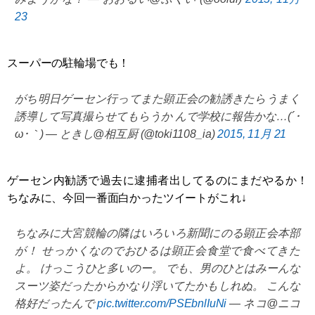
23
スーパーの駐輪場でも！
がち明日ゲーセン行ってまた顕正会の勧誘きたらうまく
誘導して写真撮らせてもらうか んで学校に報告かな…(´･
ω･｀) — ときし@相互厨 (@toki1108_ia)
2015, 11月 21
ゲーセン内勧誘で過去に逮捕者出してるのにまだやるか！
ちなみに、今回一番面白かったツイートがこれ↓
ちなみに大宮競輪の隣はいろいろ新聞にのる顕正会本部
が！ せっかくなのでおひるは顕正会食堂で食べてきた
よ。 けっこうひと多いのー。 でも、男のひとはみーんな
スーツ姿だったからかなり浮いてたかもしれぬ。 こんな
格好だったんで
pic.twitter.com/PSEbnlIuNi
— ネコ@ニコ