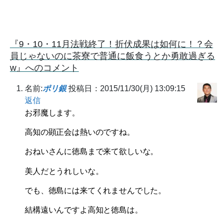
『9・10・11月法戦終了！折伏成果は如何に！？会
員じゃないのに茶寮で普通に飯食うとか勇敢過ぎる
w』へのコメント
名前:
ポリ銀
投稿日：2015/11/30(月) 13:09:15
返信
お邪魔します。
高知の顕正会は熱いのですね。
おねいさんに徳島まで来て欲しいな。
美人だとうれしいな。
でも、徳島には来てくれませんでした。
結構遠いんですよ高知と徳島は。