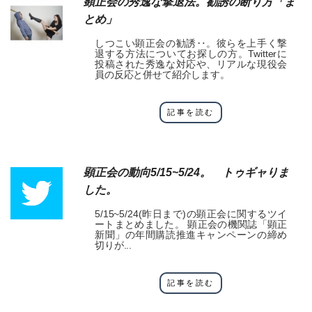
顕正会の秀逸な撃退法。勧誘の断り方「ま
とめ」
しつこい顕正会の勧誘‥。彼らを上手く撃
退する方法についてお探しの方。Twitterに
投稿された秀逸な対応や、リアルな現役会
員の反応と併せて紹介します。
記事を読む
顕正会の動向5/15~5/24。 トゥギャりま
した。
5/15~5/24(昨日まで)の顕正会に関するツイ
ートまとめました。 顕正会の機関誌「顕正
新聞」の年間購読推進キャンペーンの締め
切りが...
記事を読む