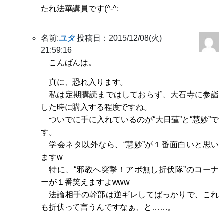
たれ法華講員です(^-^;
名前:
ユタ
投稿日：2015/12/08(火)
21:59:16
こんばんは。
真に、恐れ入ります。
私は定期購読まではしておらず、大石寺に参詣
した時に購入する程度ですね。
ついでに手に入れているのが“大日蓮”と“慧妙”で
す。
学会ネタ以外なら、“慧妙”が１番面白いと思い
ますw
特に、“邪教へ突撃！アポ無し折伏隊”のコーナ
ーが１番笑えますよwww
法論相手の幹部は逆ギレしてばっかりで、これ
も折伏って言うんですなぁ、と……。