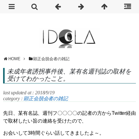
HOME
顕正会脱会者の雑記
未成年者誘拐事件後、某有名週刊誌の取材を
受けてわかったこと。
last updated at : 2018/9/19
category :
顕正会脱会者の雑記
先日、某有名誌、週刊フ〇〇〇〇の記者の方からTwitter経由
で取材したい旨の連絡を受けたので、
お会いして3時間ぐらい話してきましたよ～。