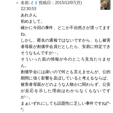
名前:
ミミ
投稿日：2015/12/07(月)
22:30:53
あれさん
初めまして。
確かに今回の事件、どこか不自然さが漂ってます
ね。
しかし、匿名の通報ではないですから、もし被害
者母親が創価学会員だとしたら、安易に特定でき
そうなもんですが‥。
そういった筋の情報が今のところ見当たりませ
ん。
創価学会には疎いので何とも言えませんが、公的
期間に強く影響を及ぼしていると考えるならば、
被害者母親がどのような人物かに関わらず、公安
が反応を示した理由はわからなくもないです
が‥。
まぁいずれにしても話題性に乏しい事件ですね(^-
^;