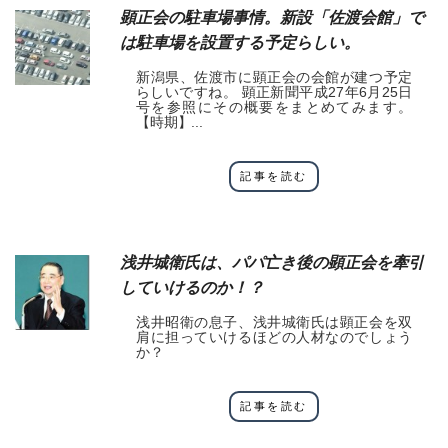
顕正会の駐車場事情。新設「佐渡会館」で
は駐車場を設置する予定らしい。
新潟県、佐渡市に顕正会の会館が建つ予定
らしいですね。 顕正新聞平成27年6月25日
号を参照にその概要をまとめてみます。
【時期】...
記事を読む
浅井城衛氏は、パパ亡き後の顕正会を牽引
していけるのか！？
浅井昭衛の息子、浅井城衛氏は顕正会を双
肩に担っていけるほどの人材なのでしょう
か？
記事を読む