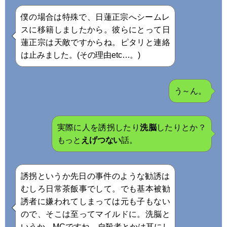
僕の場合は特殊で、日蓮正宗へシームレ
スに移籍しましたから。彼らにとって日
蓮正宗は天敵ですからね。ピタリと連絡
は止みました。(その理由etc…。)
う～ん。
実際に人を誘拐したり
洗脳
したりとか？
もっと
えげつない
話。
誘拐というか先日の事件のような勧誘は
むしろ日常茶飯事でして。でも基本被勧
誘者に嫌われてしまっては元も子もない
ので、そこは至ってマイルドに。洗脳と
いうか、MCですね。自殺者とかは耳にし