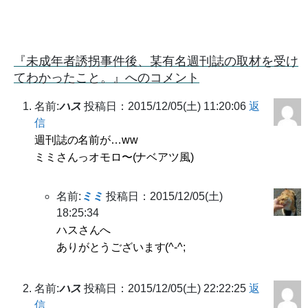
『未成年者誘拐事件後、某有名週刊誌の取材を受け
てわかったこと。』へのコメント
名前:
ハス
投稿日：2015/12/05(土) 11:20:06
返
信
週刊誌の名前が…ww
ミミさんっオモロ〜(ナベアツ風)
名前:
ミミ
投稿日：2015/12/05(土)
18:25:34
ハスさんへ
ありがとうございます(^-^;
名前:
ハス
投稿日：2015/12/05(土) 22:22:25
返
信