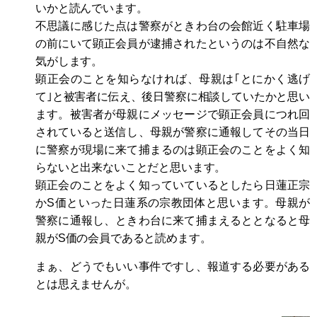
いかと読んでいます。
不思議に感じた点は警察がときわ台の会館近く駐車場
の前にいて顕正会員が逮捕されたというのは不自然な
気がします。
顕正会のことを知らなければ、母親は｢とにかく逃げ
て｣と被害者に伝え、後日警察に相談していたかと思い
ます。被害者が母親にメッセージで顕正会員につれ回
されていると送信し、母親が警察に通報してその当日
に警察が現場に来て捕まるのは顕正会のことをよく知
らないと出来ないことだと思います。
顕正会のことをよく知っていているとしたら日蓮正宗
かS価といった日蓮系の宗教団体と思います。母親が
警察に通報し、ときわ台に来て捕まえるととなると母
親がS価の会員であると読めます。
まぁ、どうでもいい事件ですし、報道する必要がある
とは思えませんが。