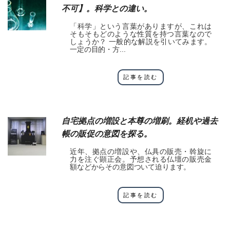
不可】。科学との違い。
「科学」という言葉がありますが、これは
そもそもどのような性質を持つ言葉なので
しょうか？ 一般的な解説を引いてみます。
一定の目的・方...
記事を読む
自宅拠点の増設と本尊の増刷。経机や過去
帳の販促の意図を探る。
近年、拠点の増設や、仏具の販売・斡旋に
力を注ぐ顕正会。予想される仏壇の販売金
額などからその意図ついて迫ります。
記事を読む