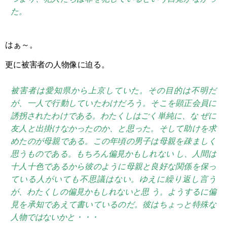
た。
はぁ～。
更に被害者の人物像に迫る。
被害者は愛知県から上京していた。その目的は不明だ
が、一人で行動していたわけだろう。そこを顕正会員に
誘拐されたわけである。わたくしはごく単純に、な ぜに
友人と出掛けなかったのか、と思った。そして助けを求
めたのが母親である。この年頃の男子は母親を疎ましく
思うものである。もちろん偏見かもしれない し、人間は
十人十色であるから彼のように母親と良好な関係を保っ
ている人がいても不思議はない。ゆえに繰り返し言う
が、わたくしの偏見かもしれないと思 う。ようするに偏
見を承知であえて書いているのだ。彼はちょっと特殊な
人物ではないかと・・・