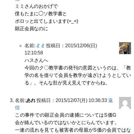
ミミさんのおかげで
僕もたまに◯ソ教学書と
ポロッと出てしまいます(>_<)
顕正会員なのに
名前:
ミミ
投稿日：2015/12/06(日)
12:10:58
ハスさんへ
今回のク〇教学書の発刊の意図というのは、「教
学の名を借りて会員を教学が遠ざけようとしてい
る」。そんな肚が見え見えですからね。
名前:
あれ
投稿日：2015/12/07(月) 10:36:33
返
信
この事件での顕正会員の逮捕についてはS価G
会が絡んでいるのではないかとにらんでいます。
一連の流れを見ても被害者の母親がS価の会員ではな