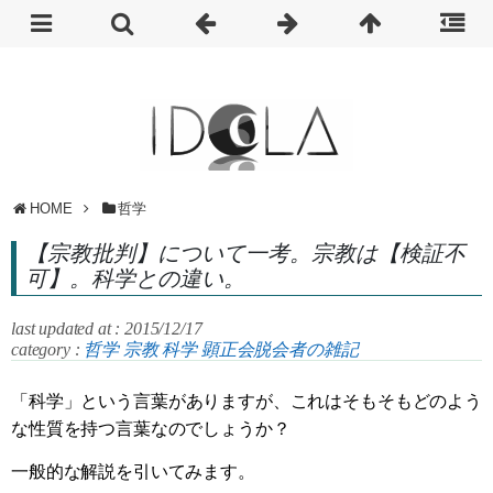
HOME
哲学
【宗教批判】について一考。宗教は【検証不
可】。科学との違い。
last updated at : 2015/12/17
category :
哲学
宗教
科学
顕正会脱会者の雑記
「科学」という言葉がありますが、これはそもそもどのよう
な性質を持つ言葉なのでしょうか？
一般的な解説を引いてみます。