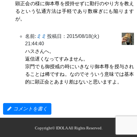
顕正会の様に御本尊を授持せずに勤行のやり方を教え
るという弘通方法は手軽であり数稼ぎにも陥ります
が。
名前:
ミミ
投稿日：2015/08/18(火)
21:44:40
ハスさんへ。
返信遅くなってすみません。
宗門でも御授戒の時にいきなり御本尊を授与され
ることは稀ですね。なのでそういう意味では基本
的に顕正会とあまり差はないと思いますよ。
コメントを書く
Copyright©
IDOLA
All Rights Reserved.