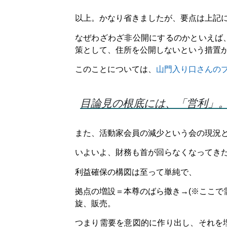
以上。かなり省きましたが、要点は上記
なぜわざわざ非公開にするのかといえば
策として、住所を公開しないという措置
このことについては、
山門入り口さんの
目論見の根底には、「営利」
また、活動家会員の減少という会の現況
いよいよ、財務も首が回らなくなってき
利益確保の構図は至って単純で、
拠点の増設＝本尊のばら撒き→(※ここで
旋、販売。
つまり需要を意図的に作り出し、それを