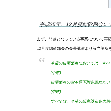
平成25年、12月度総幹部会に
まず、問題となっている事案について再
12月度総幹部会の会長講演より該当箇所
今後の自宅拠点においては、すべ
(中略)
自宅拠点の御本尊下附を進めたい
(中略)
すべては、今後の広宣流布を大規