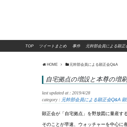
TOP
ツイートまとめ
事件
元幹部会員による顕正会
HOME
元幹部会員による顕正会Q&A
自宅拠点の増設と本尊の増
last updated at : 2019/4/28
category :
元幹部会員による顕正会Q&A
顕
顕正会が「自宅拠点」を野放図に量産す
そのことが早速、ウォッチャーを中心に