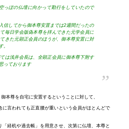
、空っぽの仏壇に向かって勤行をしていたので
入信してから御本尊安置までは2週間だったの
えて毎日学会版偽本尊を拝んできた元学会員に
けてきた元顕正会員のほうが、御本尊安置に対
す。
がては浅井会長は、全顕正会員に御本尊下附す
思っております
、御本尊を自宅に安置するということに対して、
急に言われても正直腰が重いという会員がほとんどで
り「経机や過去帳」を用意させ、次第に仏壇、本尊と