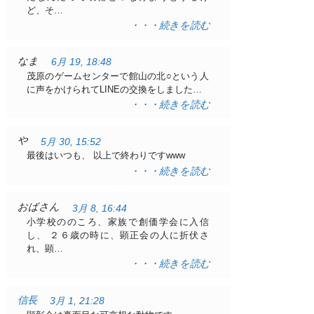
ど、そ…
・・・続きを読む
なま
6月 19, 18:48
茂原のゲームセンターで館山の北○という人
に声をかけられてLINEの交換をしました…
・・・続きを読む
や
5月 30, 15:52
最後はいつも、 以上で終わりですwww
・・・続きを読む
おばさん
3月 8, 16:44
小学校ののころ、家族で創価学会に入信
し、 ２６歳の時に、顕正会の人に折伏さ
れ、顕…
・・・続きを読む
信長
3月 1, 21:28