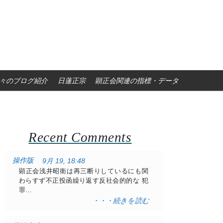
々のブログ紹介
日蓮正宗
顕正会関連の指標・データ
Recent Comments
操作版
9月 19, 18:48
顕正会浅井昭衛は再三断りしているにも関
わらすず不正投函繰り返す反社会的的な 犯
罪…
・・・続きを読む