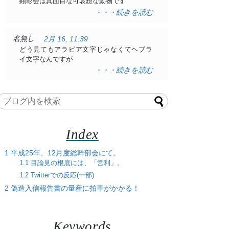
顕彰会は真面目な可哀想な動物です
・・・続きを読む
名無し
2月 16, 11:39
どう見てもアラビア文字じゃなくてヘブラ
イ文字なんですが
・・・続きを読む
Index
1
平成25年、12月度総幹部会にて。
1.1
目論見の根底には、「営利」。
1.2
Twitterでの反応(一部)
2
偽造入信報告書の量産に拍車がかかる！
Keywords