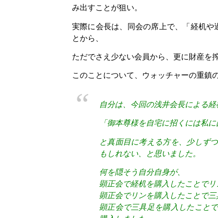
み出すことが狙い。
実際に会長は、同会の席上で、「経机や
とから、
ただでさえ少ない会員から、更に財産を
このことについて、ウォッチャーの重鎮
自分は、今回の浅井会長による経
「御本尊様を自宅に招くには私に
と真面目に考える方を、少しず
もしれない、と思いました。
何を隠そう自分自身が、
顕正会で経机を購入したことでリ
顕正会でリンを購入したことで三
顕正会で三具足を購入したこと