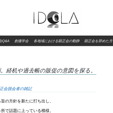
Q&A
創価学会
各地域における顕正会の動静
顕正会を辞めた方
刷。経机や過去帳の販促の意図を探る。
正会脱会者の雑記
る旨の方針を新たに打ち出し、
各所で話題に上っている模様。