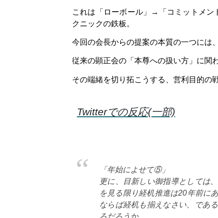
これは「ローボール」→「コミットメン
クニックの鉄板。
今回の会長からの提案の本質の一つには
従来の顕正会の「本尊への扱い方」に関
その端緒を切り拓こうする、営利目的の
Twitterでの反応(一部)
「年始によせて⑤」
更に、目新しい御指導としては
を見る限り経机推進は20年前に
ならば経机も揃えなさい、であ
ろだろうか。