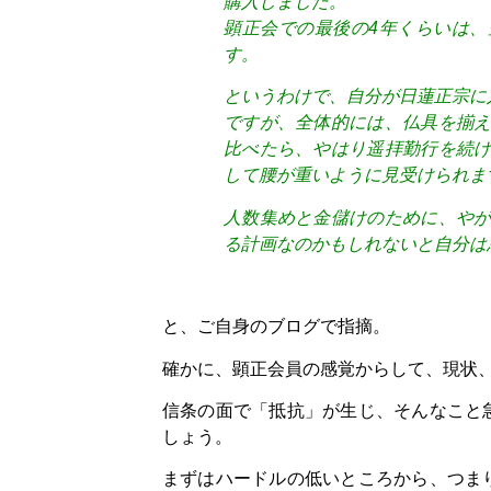
購入しました。
顕正会での最後の4年くらいは
す。
というわけで、自分が日蓮正宗に
ですが、全体的には、仏具を揃
比べたら、やはり遥拝勤行を続
して腰が重いように見受けられま
人数集めと金儲けのために、や
る計画なのかもしれないと自分は
と、ご自身のブログで指摘。
確かに、顕正会員の感覚からして、現状
信条の面で「抵抗」が生じ、そんなこと
しょう。
まずはハードルの低いところから、つま