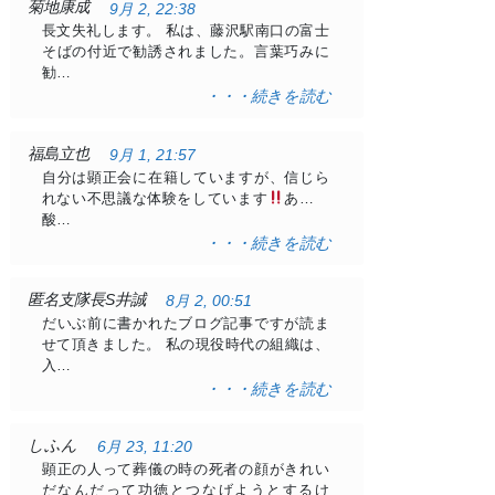
菊地康成
9月 2, 22:38
長文失礼します。 私は、藤沢駅南口の富士
そばの付近で勧誘されました。言葉巧みに
勧…
・・・続きを読む
福島立也
9月 1, 21:57
自分は顕正会に在籍していますが、信じら
れない不思議な体験をしています
ある日
酸…
・・・続きを読む
匿名支隊長S井誠
8月 2, 00:51
だいぶ前に書かれたブログ記事ですが読ま
せて頂きました。 私の現役時代の組織は、
入…
・・・続きを読む
しふん
6月 23, 11:20
顕正の人って葬儀の時の死者の顔がきれい
だなんだって功徳とつなげようとするけ