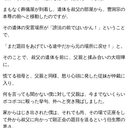
まもなく葬儀屋が到着し、遺体を叔父の部屋から、曹洞宗の
本尊の前へと移動したのですが、
その遺体の安置場所が「謗法の前ではいかん！」ということ
で、
「まだ題目をあげている途中だから元の場所に戻せ！」と。
そのことで、叔父の遺体を前に、父親と揉み合いの大喧嘩
に。
慌てる祖母と、父親と同様、怒り心頭に発した従妹が仲裁に
入り、
何を言っても聞かない僕に対して父親は、今までないくらい
ボコボコに殴った挙句、外へと突き飛ばしました。
家からはじき出された僕は、それでも尚、その場で正座をし
て外から叔父に向かって顕正会の題目を送るという往生際の
悪さ。