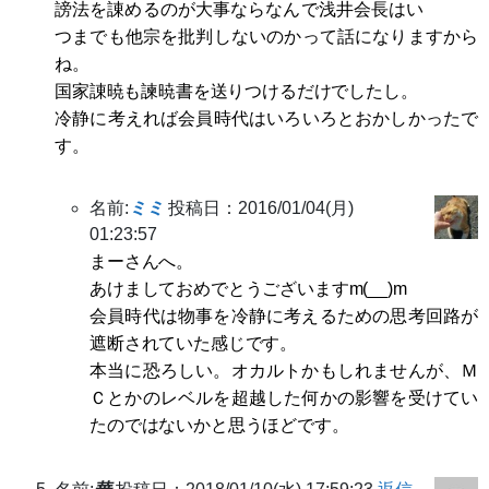
謗法を諌めるのが大事ならなんで浅井会長はい
つまでも他宗を批判しないのかって話になりますから
ね。
国家諌暁も諫暁書を送りつけるだけでしたし。
冷静に考えれば会員時代はいろいろとおかしかったで
す。
名前:
ミミ
投稿日：2016/01/04(月)
01:23:57
まーさんへ。
あけましておめでとうございますm(__)m
会員時代は物事を冷静に考えるための思考回路が
遮断されていた感じです。
本当に恐ろしい。オカルトかもしれませんが、Ｍ
Ｃとかのレベルを超越した何かの影響を受けてい
たのではないかと思うほどです。