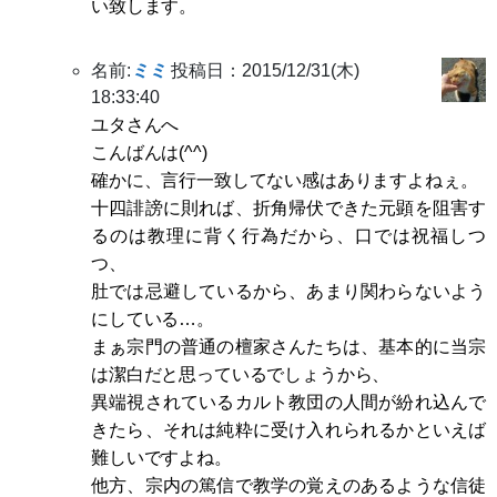
い致します。
名前:
ミミ
投稿日：2015/12/31(木)
18:33:40
ユタさんへ
こんばんは(^^)
確かに、言行一致してない感はありますよねぇ。
十四誹謗に則れば、折角帰伏できた元顕を阻害す
るのは教理に背く行為だから、口では祝福しつ
つ、
肚では忌避しているから、あまり関わらないよう
にしている…。
まぁ宗門の普通の檀家さんたちは、基本的に当宗
は潔白だと思っているでしょうから、
異端視されているカルト教団の人間が紛れ込んで
きたら、それは純粋に受け入れられるかといえば
難しいですよね。
他方、宗内の篤信で教学の覚えのあるような信徒