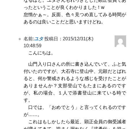
なるほど。ユタさんもれっきとした顕正会員であ
ったということが良くわかりました！w
怠惰かぁ～。反面、色々見つめ直してみる時間が
あるのは良いことだと思いますけどね。
名前:
ユタ
投稿日：2015/12/31(木)
10:48:59
こんにちは。
山門入り口さんの所に書き込んでいて、ふと気
付いたのですが、大石寺に登山中、元顕だとばれ
ると、何か警戒されるような感じを受けたことが
ありませんか？支部登山でもたまにあるのです
が、私の場合、１人で添書登山に来ている時で
す。
口では、「おめでとう」と言ってくれるのです
が……。
これはもしかしたら最近、顕正会員の御受誡者
が増えてきて、皆さん漏れなく『武勇伝』を持っ