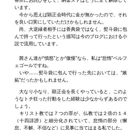
各所にお詫びをして、納金ストはとうに全て解除して
います。
今から思えば顕正会時代に金が無かったので、それ
を良い口実にしていただけかもしれません。
尚、大逆縁者相手には香典袋ではなく、熨斗袋に包
んで持って行ったという描写は今のブログにおける小
説で流用しています。
茜さん達が“憤怒”とか“傲慢”なら、私は“怠惰”ベルフ
ェゴールですね。
いや……熨斗袋に包んで行った先においては、“嫉
妬”だったかもしれません。
大なり小なり、顕正会を長くやっていると、このよ
うなトチ狂った行動をした経験は少なからずあるので
しょう。
キリスト教では７つの罪が、仏教では２倍の１４
（十四誹謗）と細分化されていて、怠惰の部分（懈
怠、不解、不信など）に見事に当てはまる私でした。