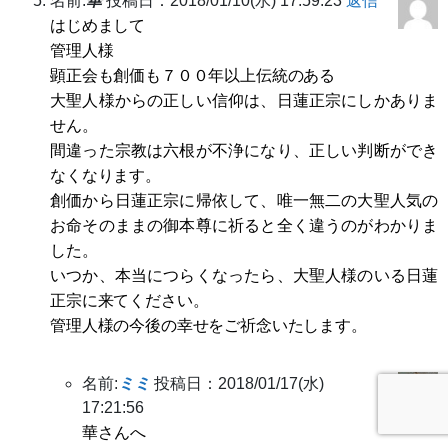
名前:
華
投稿日：2018/01/10(水) 17:59:23
返信
はじめまして
管理人様
顕正会も創価も７００年以上伝統のある
大聖人様からの正しい信仰は、日蓮正宗にしかありま
せん。
間違った宗教は六根が不浄になり、正しい判断ができ
なくなります。
創価から日蓮正宗に帰依して、唯一無二の大聖人気の
お命そのままの御本尊に祈ると全く違うのがわかりま
した。
いつか、本当につらくなったら、大聖人様のいる日蓮
正宗に来てください。
管理人様の今後の幸せをご祈念いたします。
名前:
ミミ
投稿日：2018/01/17(水)
17:21:56
華さんへ