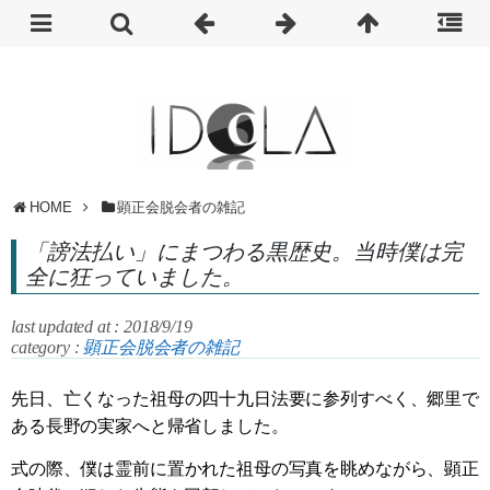
HOME
顕正会脱会者の雑記
「謗法払い」にまつわる黒歴史。当時僕は完
全に狂っていました。
last updated at : 2018/9/19
category :
顕正会脱会者の雑記
先日、亡くなった祖母の四十九日法要に参列すべく、郷里で
ある長野の実家へと帰省しました。
式の際、僕は霊前に置かれた祖母の写真を眺めながら、顕正