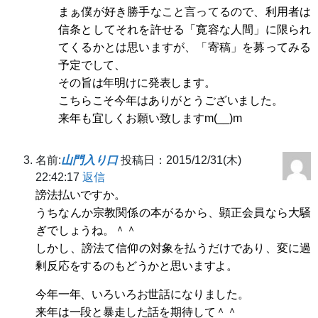
まぁ僕が好き勝手なこと言ってるので、利用者は
信条としてそれを許せる「寛容な人間」に限られ
てくるかとは思いますが、「寄稿」を募ってみる
予定でして、
その旨は年明けに発表します。
こちらこそ今年はありがとうございました。
来年も宜しくお願い致しますm(__)m
名前:
山門入り口
投稿日：2015/12/31(木)
22:42:17
返信
謗法払いですか。
うちなんか宗教関係の本がるから、顕正会員なら大騒
ぎでしょうね。＾＾
しかし、謗法て信仰の対象を払うだけであり、変に過
剰反応をするのもどうかと思いますよ。
今年一年、いろいろお世話になりました。
来年は一段と暴走した話を期待して＾＾