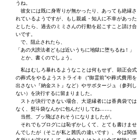
うね。
彼女には既に身寄りが無かったり、あっても絶縁さ
れているようですが、もし親戚・知人に不幸があった
としたら、過去のミミさんの行動を起こすこと請け合
いです。
で、阻止されたら、
「あの大謗法者どもは近いうちに地獄に堕ちるね！」
とか、書くのでしょう。
私はむしろ暴れるようなことは何もせず、顕正会式
の葬式をやるようストライキ（“御霊前”や葬式費用を
出さない『納金スト』など）やサボタージュ（参列し
ない）を決行するに留まりました。
ストが決行できない場合、大逆縁者には香典袋では
なく、熨斗袋なんかに包んだりしてね……。
当然、ブッ飛ばされそうになりましたが。
それでもブログには恥ずかしくて、とても書けませ
んでしたが（そこが私と茜氏の違いです）、今は関係