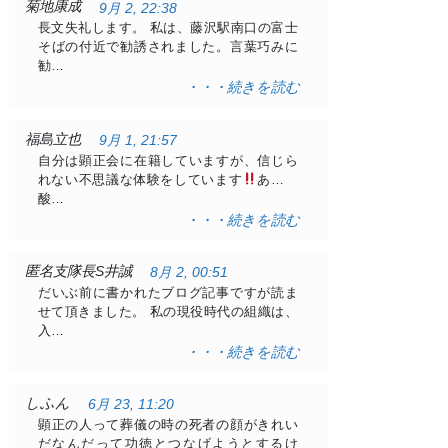
菊地康成
9月 2, 22:38
長文失礼します。 私は、藤沢駅南口の富士
そばの付近で勧誘されました。言葉巧みに
勧…
・・・続きを読む
福島立也
9月 1, 21:57
自分は顕正会に在籍していますが、信じら
れない不思議な体験をしています
ある日
酸…
・・・続きを読む
匿名支隊長S井誠
8月 2, 00:51
だいぶ前に書かれたブログ記事ですが読ま
せて頂きました。 私の現役時代の組織は、
入…
・・・続きを読む
しふん
6月 23, 11:20
顕正の人って葬儀の時の死者の顔がきれい
だなんだって功徳とつなげようとするけ