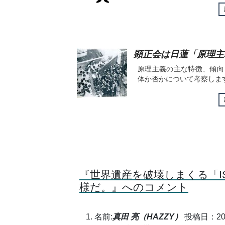
顕正会は日蓮「原理主
原理主義の主な特徴、傾向
体か否かについて考察しま
『世界遺産を破壊しまくる「
様だ。』へのコメント
名前:
真田 亮（HAZZY）
投稿日：2015