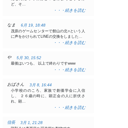
ど、そ…
・・・続きを読む
なま
6月 19, 18:48
茂原のゲームセンターで館山の北○という人
に声をかけられてLINEの交換をしました…
・・・続きを読む
や
5月 30, 15:52
最後はいつも、 以上で終わりですwww
・・・続きを読む
おばさん
3月 8, 16:44
小学校ののころ、家族で創価学会に入信
し、 ２６歳の時に、顕正会の人に折伏さ
れ、顕…
・・・続きを読む
信長
3月 1, 21:28