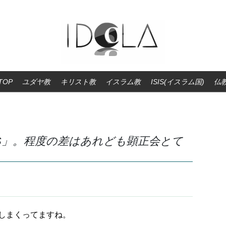
TOP
ユダヤ教
キリスト教
イスラム教
ISIS(イスラム国)
仏
S」。程度の差はあれども顕正会とて
壊しまくってますね。