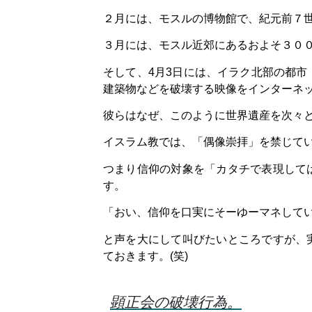
２月には、モスルの博物館で、紀元前７
３月には、モスル近郊にあるおよそ３０
そして、4月3日には、イラク北部の都
建築物などを破壊する映像をインターネ
彼らはなぜ、このように世界遺産を次々
イスラム教では、「偶像崇拝」を禁じて
つまり信仰の対象を「カタチで表現して
す。
「おい、信仰を口実にそーゆーマネして
と声を大にして叫びたいところですが、
ておきます。(笑)
顕正会の破壊行為。