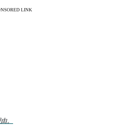
ONSORED LINK
理由。