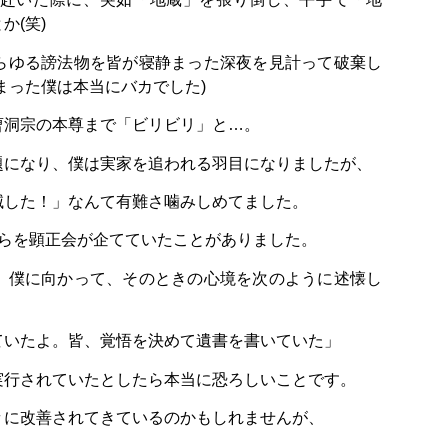
か(笑)
らゆる謗法物を皆が寝静まった深夜を見計って破棄し
まった僕は本当にバカでした)
曹洞宗の本尊まで「ビリビリ」と…。
題になり、僕は実家を追われる羽目になりましたが、
滅した！」なんて有難さ噛みしめてました。
やらを顕正会が企てていたことがありました。
、僕に向かって、そのときの心境を次のように述懐し
ていたよ。皆、覚悟を決めて遺書を書いていた」
実行されていたとしたら本当に恐ろしいことです。
々に改善されてきているのかもしれませんが、