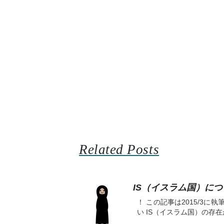
Related Posts
IS（イスラム国）に
！ この記事は2015/3
い IS（イスラム国）の存在