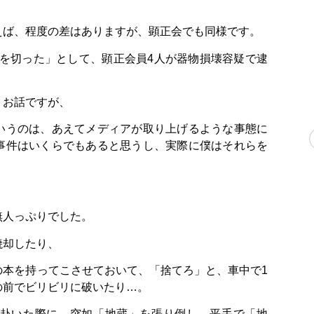
えば、程度の差はありますが、顕正会でも同様です。
守りを切った」として、顕正会員4人が器物損壊容疑で逮
くお話ですが、
いうのは、あえてメディアが取り上げるような事態に
事件はいくらでもあると思うし、実際に僕はそれらを
無人っぷりでした。
焼却したり、
の本を持ってこさせておいて、「捨てろ」と、車中で1
の前でビリビリに破いたり…。
赴いた際に、突如「地蔵」を張り倒し、平手で「地