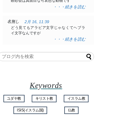
顕彰会は真面目な可哀想な動物です
・・・続きを読む
名無し
2月 16, 11:39
どう見てもアラビア文字じゃなくてヘブラ
イ文字なんですが
・・・続きを読む
Keywords
ユダヤ教
キリスト教
イスラム教
ISIS(イスラム国)
仏教