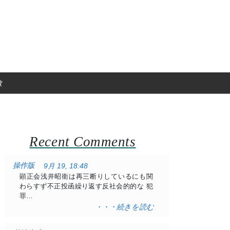
教
Recent Comments
操作版
9月 19, 18:48
顕正会浅井昭衛は再三断りしているにも関
わらすず不正投函繰り返す反社会的的な 犯
罪…
・・・続きを読む