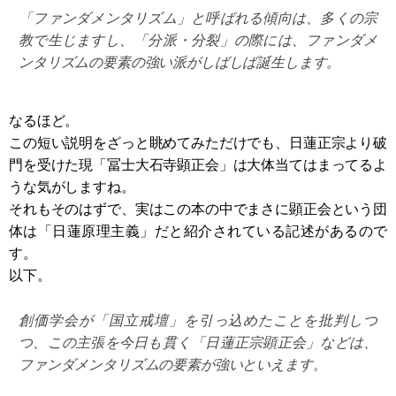
「ファンダメンタリズム」と呼ばれる傾向は、多くの宗
教で生じますし、「分派・分裂」の際には、ファンダメ
ンタリズムの要素の強い派がしばしば誕生します。
なるほど。
この短い説明をざっと眺めてみただけでも、日蓮正宗より破
門を受けた現「冨士大石寺顕正会」は大体当てはまってるよ
うな気がしますね。
それもそのはずで、実はこの本の中でまさに顕正会という団
体は「日蓮原理主義」だと紹介されている記述があるので
す。
以下。
創価学会が「国立戒壇」を引っ込めたことを批判しつ
つ、この主張を今日も貫く「日蓮正宗顕正会」などは、
ファンダメンタリズムの要素が強いといえます。