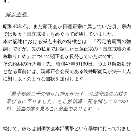
す。
減点主義。
昭和40年代、まだ顕正会が日蓮正宗に属していた頃、宗内
では度々「国立戒壇」をめぐって紛糾していました。
本の記述における減点主義の特徴とは、「否定的局面の強
調」ですが、先の私見でお話した日蓮正宗の「国立戒壇の名
称取り止め」について顕正会が反発していたのです。
その紛糾の行き着く先、昭和47年6月30日、つまり解散処分
となる直前には、現顕正会会長である浅井昭衛氏が法主上人
に対し以下のような書状を送付します。
「男子精鋭二千の憤りは抑えがたく、仏法守護の刀杖を
帯びるに至りました。もし妙信講一死を賭して立つの
時、流血の惨を見ること必至であります。」
続けて、彼らは創価学会本部襲撃という暴挙に打って出まし