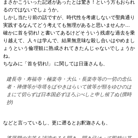
まさかこういった記述があったとは驚き！という方もおられ
るのではないでしょうか。
しかし当たり前の話ですが、時代性を考慮しないで聖典通り
実践するなんてどう考えても無理があると思いませんか…
確かに首を切れ! と書いてあるけどそういう残虐な過去を乗
り越えて、人々は学んで、結果無意味な殺し合いはやめまし
ょうという倫理観に熟成されてきたんじゃないでしょうか
ね。
ちなみに「首を切れ!」 に関しては日蓮さんも、
建長寺・寿福寺・極楽寺・大仏・長楽寺等の一切の念仏
者・禅僧等が寺塔をばやきはらいて彼等が頸をゆひのは
まにて切らずば日本国必ずほろぶべしと申し候了ぬ (撰時
抄)
などと言っているし、更に遡るとお釈迦さんも、