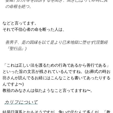
婆羅門の方等を誹謗するを聞き、聞き已はって即時に其
の命根を絶つ。
などと言ってます。
それで不信心者の命を断った人は、
善男子、是の因縁を以て是より已来地獄に堕せず(涅槃経
『聖行品』)
「これは正しい法を護るための行為であるから善行である」
といった旨の文言が残されているんですね。(お葬式の時お
坊さんが読んでるお経にはこんなことも書いてあったりする
んですよ〜)
教祖のみなさんは似たようなこと言ってますね〜。
カリフについて
結局日蓮系とかもそうですが、争いの元なんて多くが、「教