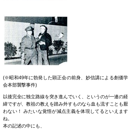
(※昭和49年に勃発した顕正会の前身、妙信講による創価学
会本部襲撃事件)
以後完全に独立路線を突き進んでいく、というのが一連の経
緯ですが、教祖の教えを踏み外すものなら血も流すことも厭
わない！ みたいな覚悟が減点主義を体現してるといえます
ね。
本の記述の中にも、