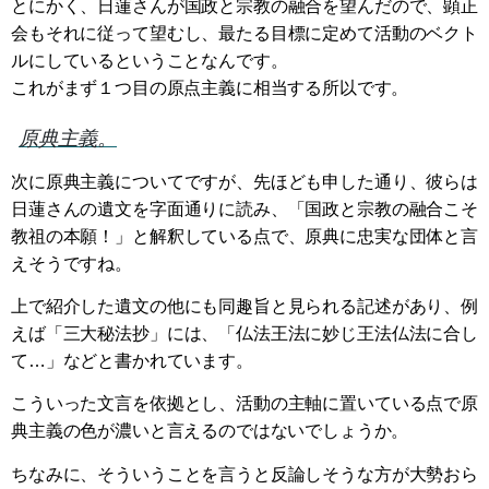
とにかく、日蓮さんが国政と宗教の融合を望んだので、顕正
会もそれに従って望むし、最たる目標に定めて活動のベクト
ルにしているということなんです。
これがまず１つ目の原点主義に相当する所以です。
原典主義。
次に原典主義についてですが、先ほども申した通り、彼らは
日蓮さんの遺文を字面通りに読み、「国政と宗教の融合こそ
教祖の本願！」と解釈している点で、原典に忠実な団体と言
えそうですね。
上で紹介した遺文の他にも同趣旨と見られる記述があり、例
えば「三大秘法抄」には、「仏法王法に妙じ王法仏法に合し
て…」などと書かれています。
こういった文言を依拠とし、活動の主軸に置いている点で原
典主義の色が濃いと言えるのではないでしょうか。
ちなみに、そういうことを言うと反論しそうな方が大勢おら