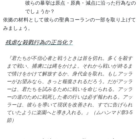
彼らの暴挙は原点・原典・減点に沿った行為なの
でしょうか？
依拠の材料として彼らの聖典コーランの一部を取り上げて
みましょう。
残虐な殺戮行為の正当化？
『君たちが不信心者と戦うときは首を切れ。多くを殺す
まで戦い、捕虜には縄をかけよ。それから戦いが終るま
で情けをかけて解放するか、身代金を取れ。もしアッラ
ーがお望みなら、きっと報復されるだろう。だがアッラ
ーは、君たちを試みるために戦いを命じられる。アッラ
ーの道のために戦死した者の行いは必ず報われる。アッ
ラーは、彼らを導いて現状を改善され、すでに告げられ
ていたように楽園へと導き入れる。』（ムハンマド章3-5
節）