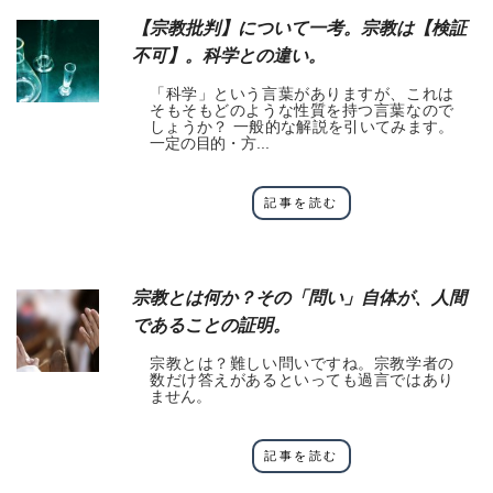
【宗教批判】について一考。宗教は【検証
不可】。科学との違い。
「科学」という言葉がありますが、これは
そもそもどのような性質を持つ言葉なので
しょうか？ 一般的な解説を引いてみます。
一定の目的・方...
記事を読む
宗教とは何か？その「問い」自体が、人間
であることの証明。
宗教とは？難しい問いですね。宗教学者の
数だけ答えがあるといっても過言ではあり
ません。
記事を読む