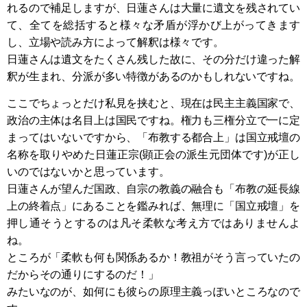
れるので補足しますが、日蓮さんは大量に遺文を残されてい
て、全てを総括すると様々な矛盾が浮かび上がってきます
し、立場や読み方によって解釈は様々です。
日蓮さんは遺文をたくさん残した故に、その分だけ違った解
釈が生まれ、分派が多い特徴があるのかもしれないですね。
ここでちょっとだけ私見を挟むと、現在は民主主義国家で、
政治の主体は名目上は国民ですね。権力も三権分立で一に定
まってはいないですから、「布教する都合上」は国立戒壇の
名称を取りやめた日蓮正宗(顕正会の派生元団体です)が正し
いのではないかと思っています。
日蓮さんが望んだ国政、自宗の教義の融合も「布教の延長線
上の終着点」にあることを鑑みれば、無理に「国立戒壇」を
押し通そうとするのは凡そ柔軟な考え方ではありませんよ
ね。
ところが「柔軟も何も関係あるか！教祖がそう言っていたの
だからその通りにするのだ！」
みたいなのが、如何にも彼らの原理主義っぽいところなので