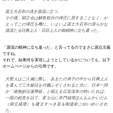
冨士大石寺の清き源流に立つ。
その後、顕正会は解散処分の弾圧に屈することなく、か
えってこの弾圧を機に、いよいよ冨士大石寺の清らかな
源流たる日興上人・日目上人の御精神に立ち還った。
「源流の精神に立ち返った」と言ってるのでまさに原点主義
ですね。
それで、結果何を実現しようとしているかについても、以下
ホームページからの引用です。
大聖人はご入滅に際し、あまたの弟子の中から日興上人
を選んで三大秘法を付嘱ふぞくされると共に、日本一同
が「南無妙法蓮華経」と唱える広宣流布の時いたれば、
一国の総意を以て、富士山に本門戒壇ほんもんかいだん
（国立戒壇）を建立すべき旨を御遺命ごゆいめいされ
た。