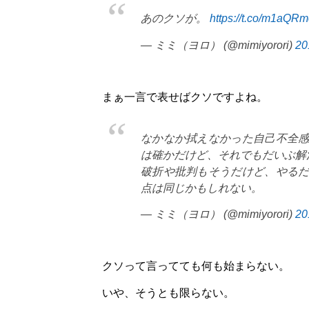
あのクソが。
https://t.co/m1aQRm
— ミミ（ヨロ） (@mimiyorori)
2
まぁ一言で表せばクソですよね。
なかなか拭えなかった自己不全
は確かだけど、それでもだいぶ解
破折や批判もそうだけど、やる
点は同じかもしれない。
— ミミ（ヨロ） (@mimiyorori)
2
クソって言ってても何も始まらない。
いや、そうとも限らない。