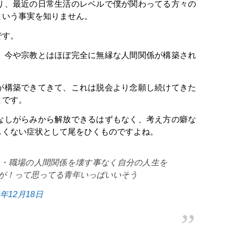
り、最近の日常生活のレベルで僕が関わってる方々の
という事実を知りません。
です。
、今や宗教とはほぼ完全に無縁な人間関係が構築され
が構築できてきて、これは脱会より念願し続けてきた
とです。
なしがらみから解放できるはずもなく、考え方の癖な
しくない症状として尾をひくものですよね。
人・職場の人間関係を壊す事なく自分の人生を
が！って思ってる青年いっぱいいそう
7年12月18日