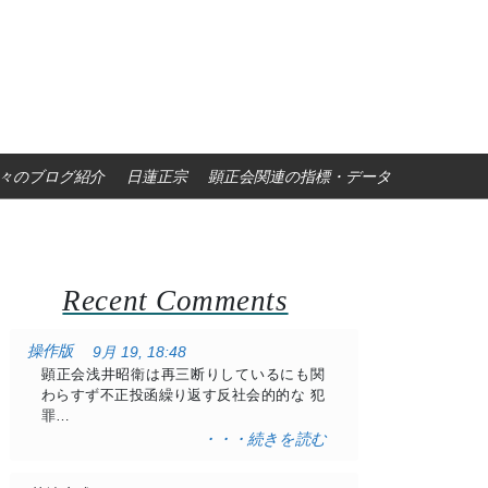
々のブログ紹介
日蓮正宗
顕正会関連の指標・データ
Recent Comments
操作版
9月 19, 18:48
顕正会浅井昭衛は再三断りしているにも関
わらすず不正投函繰り返す反社会的的な 犯
罪…
・・・続きを読む