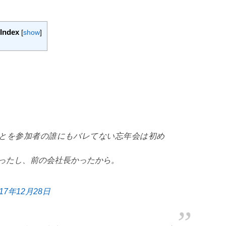
Index
[
show
]
ことを参加者の誰にもバレてない忘年会は初め
ったし、前の会社長かったから。
017年12月28日