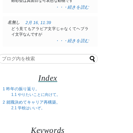
顕彰会は真面目な可哀想な動物です
・・・続きを読む
名無し
2月 16, 11:39
どう見てもアラビア文字じゃなくてヘブラ
イ文字なんですが
・・・続きを読む
Index
1
昨年の振り返り。
1.1
やりたいことに向けて。
2
就職決めてキャリア再構築。
2.1
学校はいいぞ。
Keywords