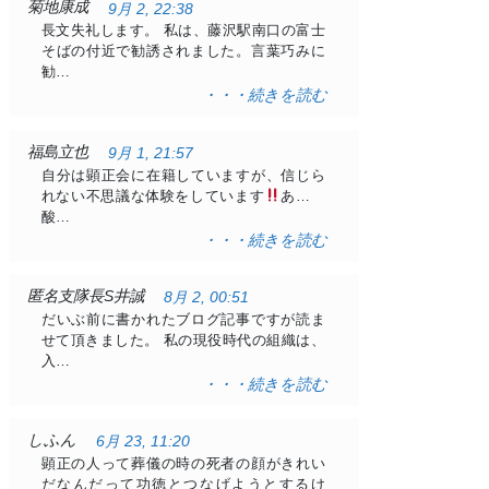
菊地康成
9月 2, 22:38
長文失礼します。 私は、藤沢駅南口の富士
そばの付近で勧誘されました。言葉巧みに
勧…
・・・続きを読む
福島立也
9月 1, 21:57
自分は顕正会に在籍していますが、信じら
れない不思議な体験をしています
ある日
酸…
・・・続きを読む
匿名支隊長S井誠
8月 2, 00:51
だいぶ前に書かれたブログ記事ですが読ま
せて頂きました。 私の現役時代の組織は、
入…
・・・続きを読む
しふん
6月 23, 11:20
顕正の人って葬儀の時の死者の顔がきれい
だなんだって功徳とつなげようとするけ