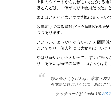
上掲のツイートからお察しいただける通
ほとんどは、「僕が元顕正会員だった」
まぁほとんどと言いつつ実際は妻くらい
数年前まで宗教漬けだった周囲の環境が
つつあります。
というか、ようやくそういった人間関係
ことであり、個人的には大変喜ばしいこ
やはり辞めたからといって、すぐに様々
り、あるいは悔恨の念等、しばらくは芳
顕正会さえなければ、家族・友
有意義に過ごせたのに、あのクソ
— タカチョー (@takacho15)
201