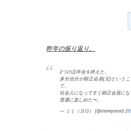
昨年の振り返り。
2つの忘年会を終えた。
多分自分が顕正会員(元)という
て。
社会人になってすぐ顕正会員にな
普通に楽しめた〜。
— ミミ（ヨロ） (@mimiyorori)
2