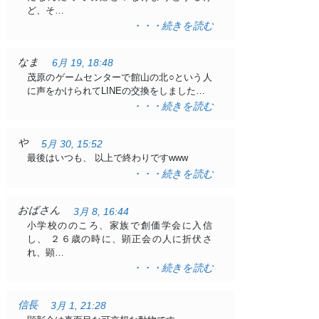
ど、そ…
・・・続きを読む
なま
6月 19, 18:48
茂原のゲームセンターで館山の北○という人
に声をかけられてLINEの交換をしました…
・・・続きを読む
や
5月 30, 15:52
最後はいつも、 以上で終わりですwww
・・・続きを読む
おばさん
3月 8, 16:44
小学校ののころ、家族で創価学会に入信
し、 ２６歳の時に、顕正会の人に折伏さ
れ、顕…
・・・続きを読む
信長
3月 1, 21:28