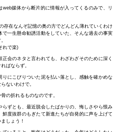
はweb媒体から断片的に情報が入ってくるのみで、リ
会の存在なんぞ記憶の奥の方でどんどん薄れていくわけ
体で一生懸命勧誘活動をしていた、そんな過去の事実
す。
それで楽)
顕正会のネタと言われても、わざわざそのために深く
ければならず。
周りにこびりついた泥を払い落とし、感触を確かめな
ならないわけで。
か骨の折れるものなのです。
やらずとも、最近脱会したばかりの、悔しさやら恨み
、鮮度抜群のもぎたて新進たちが自発的に声を上げて
いましょう！