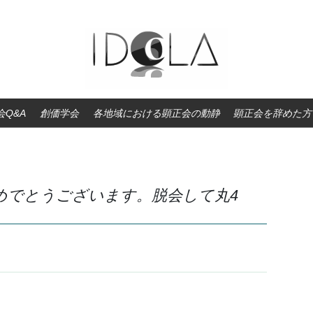
Q&A
創価学会
各地域における顕正会の動静
顕正会を辞めた方
おめでとうございます。脱会して丸4