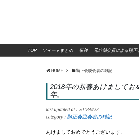
TOP
ツイートまとめ
事件
元幹部会員による顕正会
HOME
顕正会脱会者の雑記
2018年の新春あけまして
年。
last updated at : 2018/9/23
category :
顕正会脱会者の雑記
あけましておめでとうございます。