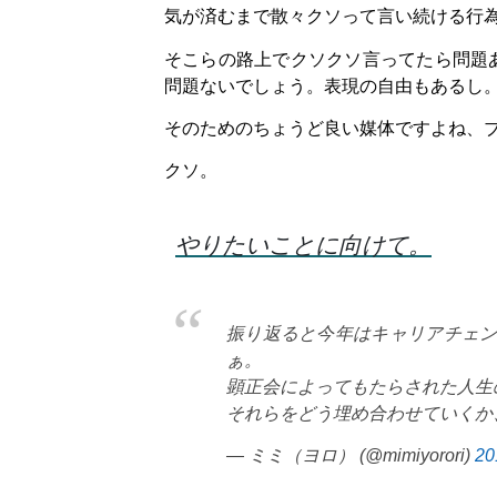
気が済むまで散々クソって言い続ける行
そこらの路上でクソクソ言ってたら問題
問題ないでしょう。表現の自由もあるし
そのためのちょうど良い媒体ですよね、
クソ。
やりたいことに向けて。
振り返ると今年はキャリアチェ
ぁ。
顕正会によってもたらされた人生
それらをどう埋め合わせていくか
— ミミ（ヨロ） (@mimiyorori)
2