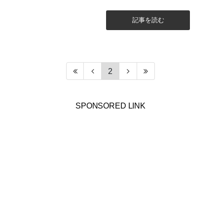
回数」の月毎の平均値をグラフ化し
たものです。 データ取得の条件...
記事を読む
2
SPONSORED LINK