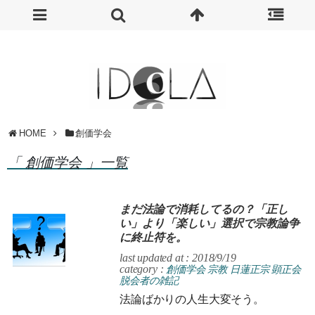
HOME
創価学会
「 創価学会 」一覧
まだ法論で消耗してるの？「正し
い」より「楽しい」選択で宗教論争
に終止符を。
last updated at : 2018/9/19
category :
創価学会
宗教
日蓮正宗
顕正会
脱会者の雑記
法論ばかりの人生大変そう。