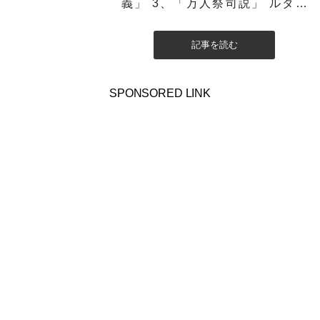
義」 3、「万人祭司説」 ルター
(1483～1546年)は、ローマによるカ
トリック一辺...
記事を読む
SPONSORED LINK