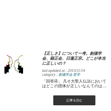
【正しさ】について一考。創価学
会、顕正会、日蓮正宗。どこが本当
に正しいの？
last updated at : 2015/11/14
category :
創価学会
哲学
「回答④」 凡そ大聖人仏法において
はどこの団体が正しいなんてのは本
当は無いのではないかと思う。団体
毎で争いを起こす事こそが不幸であ
り不敬...
記事を読む