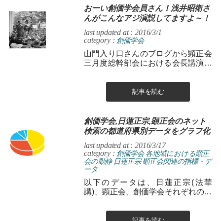
おーい創価学会員さん！浅井昭衛さ
んがこんなアジ演説してますよ～！
last updated at : 2016/3/1
category :
創価学会
山門入り口さんのブログから顕正会
三月度総幹部会における会長講演の
記事を拝借します。 顕正会対策？
「さて、学会員を教う戦いも、いよ
いよ大...
記事を読む
創価学会,日蓮正宗,顕正会のネット
検索の都道府県別データをグラフ化
last updated at : 2016/3/17
category :
創価学会
各地域における顕正
会の動静
日蓮正宗
顕正会関連の指標・デ
ータ
以下のデータは、日蓮正宗(法華
講)、顕正会、創価学会それぞれのイ
ンターネット検索が行われた都道府
県別の割合をグラフ化したもので
す。 ...
記事を読む