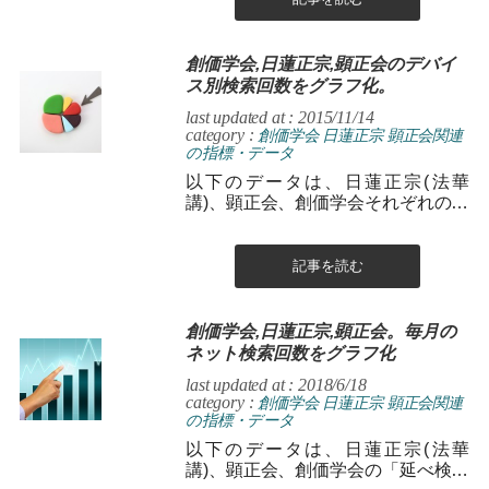
創価学会,日蓮正宗,顕正会のデバイ
ス別検索回数をグラフ化。
last updated at : 2015/11/14
category :
創価学会
日蓮正宗
顕正会関連
の指標・データ
以下のデータは、日蓮正宗(法華
講)、顕正会、創価学会それぞれのイ
ンターネット月間平均検索回数と、
デバイス別のパーセンテージをグラ
フ化したもの...
記事を読む
創価学会,日蓮正宗,顕正会。毎月の
ネット検索回数をグラフ化
last updated at : 2018/6/18
category :
創価学会
日蓮正宗
顕正会関連
の指標・データ
以下のデータは、日蓮正宗(法華
講)、顕正会、創価学会の「延べ検索