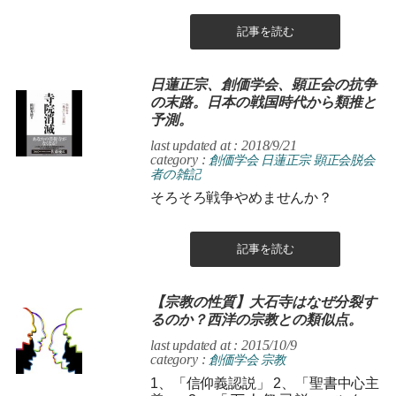
記事を読む
日蓮正宗、創価学会、顕正会の抗争
の末路。日本の戦国時代から類推と
予測。
last updated at : 2018/9/21
category :
創価学会
日蓮正宗
顕正会脱会
者の雑記
そろそろ戦争やめませんか？
記事を読む
【宗教の性質】大石寺はなぜ分裂す
るのか？西洋の宗教との類似点。
last updated at : 2015/10/9
category :
創価学会
宗教
1、「信仰義認説」 2、「聖書中心主