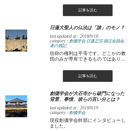
てみます。
記事を読む
日蓮大聖人の仏法は「誰」のモノ？
last updated at : 2018/9/18
category :
創価学会
日蓮正宗
顕正会脱会
者の雑記
信仰の権利は平等です。どこかの教
団のみが専有できるものではありま
せん。
記事を読む
創価学会が大石寺から破門になった
背景、事情、彼らの言い分とは？
last updated at : 2018/9/19
category :
創価学会
現役創価学会幹部にインタビューし
ました。