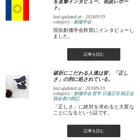
を直撃インタビュー、長談レポー
ト。
last updated at : 2018/9/19
category :
創価学会
現役創価学会幹部にインタビューし
ました。
記事を読む
破折にこだわる人達は皆、「正し
さ」の刑に処されている。
last updated at : 2018/9/19
category :
創価学会
哲学
日蓮正宗
顕正会
脱会者の雑記
「正しさ」に絶対を求めると大変な
ことになるという話です。
記事を読む