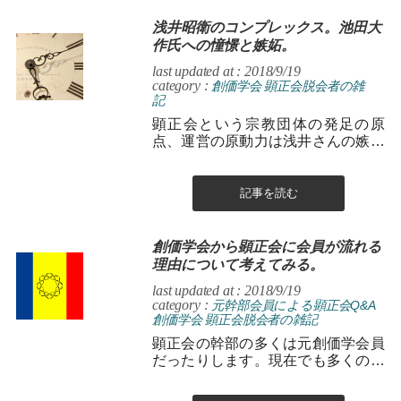
浅井昭衛のコンプレックス。池田大
作氏への憧憬と嫉妬。
last updated at : 2018/9/19
category :
創価学会
顕正会脱会者の雑
記
顕正会という宗教団体の発足の原
点、運営の原動力は浅井さんの嫉妬
ではないかという話です。
記事を読む
創価学会から顕正会に会員が流れる
理由について考えてみる。
last updated at : 2018/9/19
category :
元幹部会員による顕正会Q&A
創価学会
顕正会脱会者の雑記
顕正会の幹部の多くは元創価学会員
だったりします。現在でも多くの創
価学会員が顕正会に流れています。