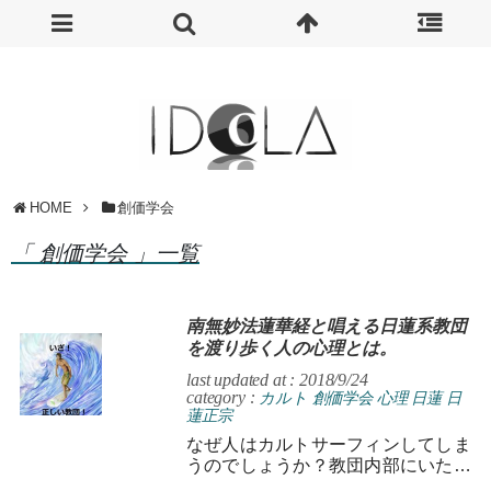
HOME
創価学会
「 創価学会 」一覧
南無妙法蓮華経と唱える日蓮系教団
を渡り歩く人の心理とは。
last updated at : 2018/9/24
category :
カルト
創価学会
心理
日蓮
日
蓮正宗
なぜ人はカルトサーフィンしてしま
うのでしょうか？教団内部にいたか
らこそ解る、その心理的根拠を示し