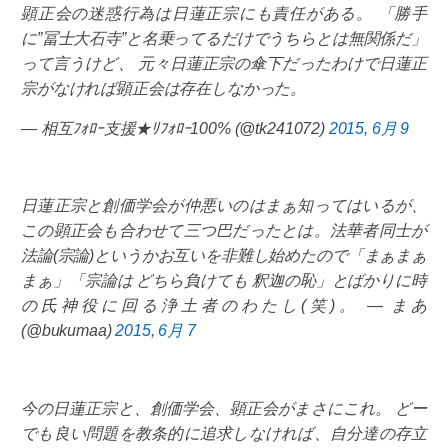
顕正会の迷惑行為は日蓮正宗にも責任がある。 「勝手
に”冨士大石寺”と名乗ってるだけでうちらとは無関係だ」
って言うけど、 元々日蓮正宗の傘下だったわけで日蓮正
宗がなければ顕正会は存在しなかった。
— 相互ﾌｫﾛｰ支援★ﾘﾌｫﾛｰ100% (@tk241072)
2015, 6月 9
日蓮正宗と創価学会が仲悪いのはまぁ知ってはいるが、
この顕正会も合わせて三つ巴だったとは。法華者同士が
法論(宗論)というかお互いを非難し始めたので「まぁまぁ
まぁ」「宗論は どちら負けても 釈迦の恥」とばかりに時
の氏神役に回る浄土者のわたし(笑)。 — まあ
(@bukumaa)
2015, 6月 7
今の日蓮正宗と、創価学会、顕正会がまさにこれ。 どー
でも良い問題を教条的に追求しなければ、自分達の存立