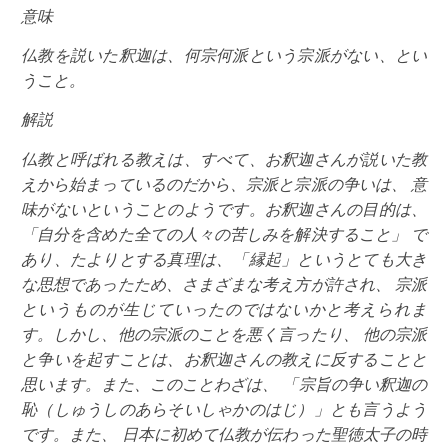
意味
仏教を説いた釈迦は、何宗何派という宗派がない、とい
うこと。
解説
仏教と呼ばれる教えは、すべて、お釈迦さんが説いた教
えから始まっているのだから、宗派と宗派の争いは、 意
味がないということのようです。お釈迦さんの目的は、
「自分を含めた全ての人々の苦しみを解決すること」 で
あり、たよりとする真理は、「縁起」というとても大き
な思想であったため、さまざまな考え方が許され、 宗派
というものが生じていったのではないかと考えられま
す。しかし、他の宗派のことを悪く言ったり、 他の宗派
と争いを起すことは、お釈迦さんの教えに反することと
思います。また、このことわざは、 「宗旨の争い釈迦の
恥（しゅうしのあらそいしゃかのはじ）」とも言うよう
です。また、 日本に初めて仏教が伝わった聖徳太子の時