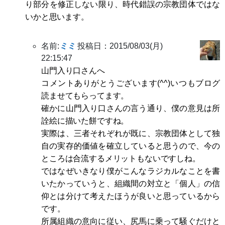
り部分を修正しない限り、時代錯誤の宗教団体ではな
いかと思います。
名前:
ミミ
投稿日：2015/08/03(月)
22:15:47
山門入り口さんへ
コメントありがとうございます(^^)いつもブログ
読ませてもらってます。
確かに山門入り口さんの言う通り、僕の意見は所
詮絵に描いた餅ですね。
実際は、三者それぞれが既に、宗教団体として独
自の実存的価値を確立していると思うので、今の
ところは合流するメリットもないですしね。
ではなぜいきなり僕がこんなラジカルなことを書
いたかっていうと、組織間の対立と「個人」の信
仰とは分けて考えたほうが良いと思っているから
です。
所属組織の意向に従い、尻馬に乗って騒ぐだけと