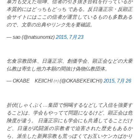
暴力も交えた喧嘩、信者の引き抜き合戦を行っているが
本質的にはどっちもどっち である。反日蓮正宗・反顕正
会サイトにはここの信者が運営しているものも多数ある
ので、文章の出典やリンク先を要確認。
— sao (@natsunomiz)
2015, 7月 23
乞食宗教団体、日蓮正宗、創価学会、顕正会などの大乗
仏教は寄生し他力本願の間抜け偽物仏教団体。
— OKABE KEIICHI ㈩ (@OKABEKEIICHI)
2015, 7月 26
折伏(しゃくぶく…集団で恫喝するなどして入信を強要す
ること)は、学会もやってて問題になるけど、顕正会は危
険度が違う。 日蓮正宗にも学会にも共通してることだけ
ど、日蓮が武闘派の宗教者で迫害された歴史もあるか
ら、派生した新興宗教も荒っぽくてお互いケンカばかり