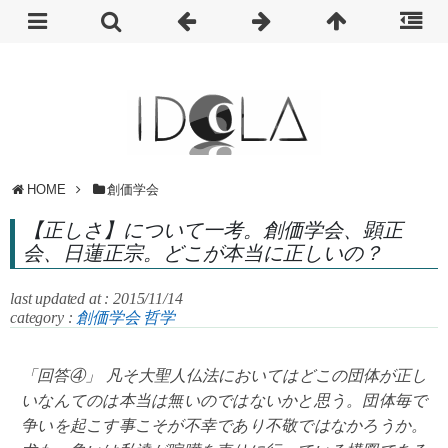
HOME
創価学会
【正しさ】について一考。創価学会、顕正
会、日蓮正宗。どこが本当に正しいの？
last updated at : 2015/11/14
category :
創価学会
哲学
「回答④」 凡そ大聖人仏法においてはどこの団体が正し
いなんてのは本当は無いのではないかと思う。団体毎で
争いを起こす事こそが不幸であり不敬ではなかろうか。