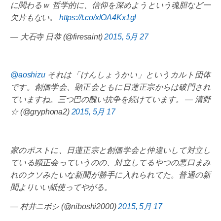
に関わるｗ 哲学的に、信仰を深めようという魂胆など一
欠片もない。
https://t.co/xlOA4Kx1gl
— 大石寺 日恭 (@firesaint)
2015, 5月 27
@aoshizu
それは「けんしょうかい」というカルト団体
です。創価学会、顕正会ともに日蓮正宗からは破門され
ていますね。三つ巴の醜い抗争を続けています。 — 清野
☆ (@gryphona2)
2015, 5月 17
家のポストに、日蓮正宗と創価学会と仲違いして対立し
ている顕正会っていうのの、対立してるやつの悪口まみ
れのクソみたいな新聞が勝手に入れられてた。普通の新
聞よりいい紙使ってやがる。
— 村井ニボシ (@niboshi2000)
2015, 5月 17