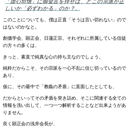
「虚心坦懐」に御金言を拝せば、どこの宗派が正
しいか「必ずわかる」のか？。
このことについても、僕は正直「そうは言い切れない」ので
はないのかなと。
創価学会、顕正会、日蓮正宗。それぞれに所属している信徒
の方々の多くは、
きっと、素直で純真な心の持ち主なのでしょう。
純粋だからこそ、その宗派を一心不乱に信じ切っているので
あり、
仮に、その最中で「教義の矛盾」に直面したとしても、
だからといってその矛盾を突き詰め、そこに関連する全ての
情報を洗い出して、一つ一つ解析することなど出来ようがあ
りません。
良く顕正会の浅井会長が、