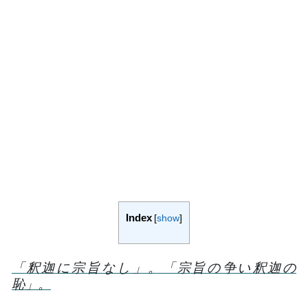
Index
[
show
]
「釈迦に宗旨なし」。「宗旨の争い釈迦の
恥」。