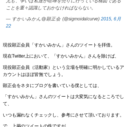
尤も、争いは私達が喧嘩を売りに行っている構図である
ことを重々認識しておかなければならない。
— すかいみかん@顕正会 (@sigmoidalcurve)
2015, 6月
22
現役顕正会員「すかいみかん」さんのツイートを拝借。
現在Twitter上において、「すかいみかん」さんを除けば、
現役顕正会員（活動家）という立場を明確に明かしているア
カウントはほぼ皆無でしょう。
顕正会をネタにブログを書いている僕としては、
「すかいみかん」さんのツイートは大変気になるところでし
て、
いつも漏れなくチェックし、参考にさせて頂いております。
で、上掲のツイートの件ですが、