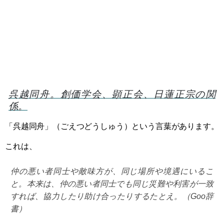
呉越同舟。創価学会、顕正会、日蓮正宗の関
係。
「呉越同舟」（ごえつどうしゅう）という言葉があります。
これは、
仲の悪い者同士や敵味方が、同じ場所や境遇にいるこ
と。本来は、仲の悪い者同士でも同じ災難や利害が一致
すれば、協力したり助け合ったりするたとえ。（Goo辞
書）