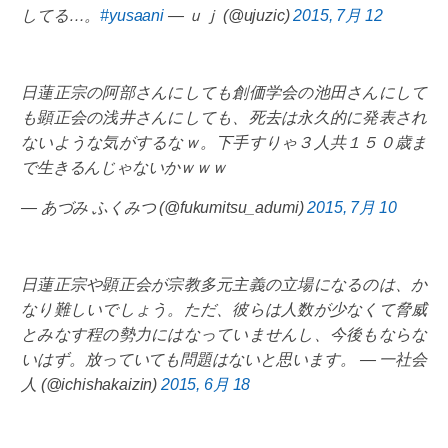
してる…。
#yusaani
— ｕｊ (@ujuzic)
2015, 7月 12
日蓮正宗の阿部さんにしても創価学会の池田さんにして
も顕正会の浅井さんにしても、死去は永久的に発表され
ないような気がするなｗ。下手すりゃ３人共１５０歳ま
で生きるんじゃないかｗｗｗ
— あづみ ふくみつ (@fukumitsu_adumi)
2015, 7月 10
日蓮正宗や顕正会が宗教多元主義の立場になるのは、か
なり難しいでしょう。ただ、彼らは人数が少なくて脅威
とみなす程の勢力にはなっていませんし、今後もならな
いはず。放っていても問題はないと思います。 — 一社会
人 (@ichishakaizin)
2015, 6月 18