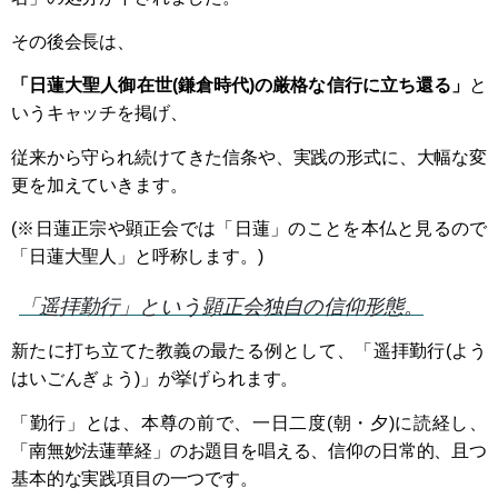
その後会長は、
「日蓮大聖人御在世(鎌倉時代)の厳格な信行に立ち還る」
と
いうキャッチを掲げ、
従来から守られ続けてきた信条や、実践の形式に、大幅な変
更を加えていきます。
(※日蓮正宗や顕正会では「日蓮」のことを本仏と見るので
「日蓮大聖人」と呼称します。)
「遥拝勤行」という顕正会独自の信仰形態。
新たに打ち立てた教義の最たる例として、「遥拝勤行(よう
はいごんぎょう)」が挙げられます。
「勤行」とは、本尊の前で、一日二度(朝・夕)に読経し、
「南無妙法蓮華経」のお題目を唱える、信仰の日常的、且つ
基本的な実践項目の一つです。