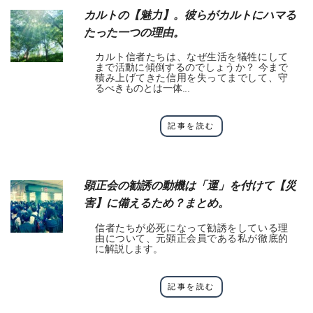
カルトの【魅力】。彼らがカルトにハマる
たった一つの理由。
カルト信者たちは、なぜ生活を犠牲にして
まで活動に傾倒するのでしょうか？ 今まで
積み上げてきた信用を失ってまでして、守
るべきものとは一体...
記事を読む
顕正会の勧誘の動機は「運」を付けて【災
害】に備えるため？まとめ。
信者たちが必死になって勧誘をしている理
由について、元顕正会員である私が徹底的
に解説します。
記事を読む