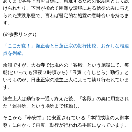
あくまで本尊下附を目標に、精進するための仮期間として設
けられたり、下附が極めて困難な環境にある信徒のみに与え
られた実践形態で、言わば暫定的な処置の意味合いを持ちま
す。
(※参照リンク↓)
「ここが変！」顕正会と日蓮正宗の勤行比較。おかしな相違
点を列挙。
余談ですが、大石寺では境内の「客殿」という施設にて、毎
朝(といっても深夜２時頃から)「丑寅（うしとら）勤行」と
いうものが、日蓮正宗の法主上人によって執り行われていま
す。
法主上人は勤行を一通り終えた後、「客殿」の奥に用意され
た「遥拝所」という場所まで移動し、
そこから「奉安堂」に安置されている「本門戒壇の大御本
尊」に向かって再度、勤行が行われる手順になっています。