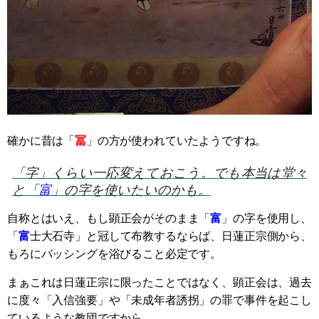
確かに昔は「
冨
」の方が使われていたようですね。
「字」くらい一応変えておこう。でも本当は堂々
と「
富
」の字を使いたいのかも。
自称とはいえ、もし顕正会がそのまま「
富
」の字を使用し、
「
富
士大石寺」と冠して布教するならば、日蓮正宗側から、
もろにバッシングを浴びること必定です。
まぁこれは日蓮正宗に限ったことではなく、顕正会は、過去
に度々「入信強要」や「未成年者誘拐」の罪で事件を起こし
ているような教団ですから、