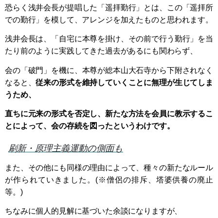
恐らく浅井会長が提唱した「遥拝勤行」とは、この「遥拝所
での勤行」を模して、アレンジを加えたものと思われます。
浅井会長は、「自宅に本尊を掛け、その前で行う勤行」を当
たり前のように実践してきた過去があるにも関わらず、
会の「破門」を機に、本尊が総本山大石寺から下附されなく
なると、
従来の形式を維持していくことに無理が生じてしま
うため、
直ちに元来の形式を否定し、新たな方法を会員に教示するこ
とによって、会の存続を図ったというわけです。
刷新・原理主義運動の側面も
また、その他にも同様の理由によって、種々の新たなルール
が作られていきました。(※僧侶の排斥、塔婆供養の廃止
等。)
ちなみに個人的見解に基づいた余談になりますが、