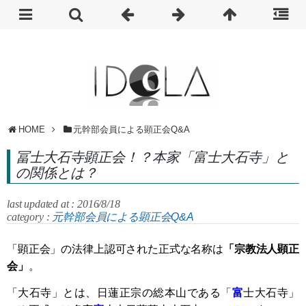
HOME
元幹部会員による顕正会Q&A
冨士大石寺顕正会！？本家「富士大石寺」と
の関係とは？
last updated at : 2016/8/18
category :
元幹部会員による顕正会Q&A
「顕正会」の法律上認可された正式な名称は
「宗教法人顕正
会」
。
「大石寺」とは、日蓮正宗の総本山である「
富
士大石寺」