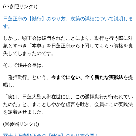
(※参照リンク↓)
日蓮正宗の【勤行】のやり方。次第の詳細について説明しま
す。
しかし、顕正会は破門されたことにより、勤行を行う際に対
象とすべき「本尊」を日蓮正宗から下附してもらう資格を喪
失してしまったのです。
そこで浅井会長は、
「遥拝勤行」という、
今までにない、全く新たな実践法
を提
唱し、
「実は、日蓮大聖人御在世には、この遥拝勤行が行われてい
たのだ」と、まことしやかな虚言を吐き、会員にこの実践法
を定着させました。
(※参照リンク↓))
冨士大石寺顕正会の【勤行】のやり方公開！