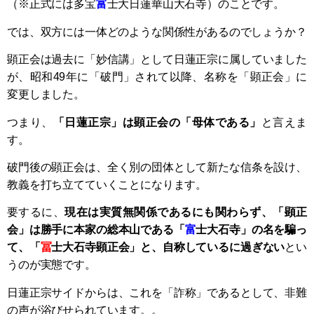
（※正式には多宝
富
士大日蓮華山大石寺）のことです。
では、双方には一体どのような関係性があるのでしょうか？
顕正会は過去に「妙信講」として日蓮正宗に属していました
が、昭和49年に「破門」されて以降、名称を「顕正会」に
変更しました。
つまり、
「日蓮正宗」は顕正会の「母体である」
と言えま
す。
破門後の顕正会は、全く別の団体として新たな信条を設け、
教義を打ち立てていくことになります。
要するに、
現在は実質無関係であるにも関わらず、「顕正
会」は勝手に本家の総本山である「
富
士大石寺」の名を騙っ
て、「
冨
士大石寺顕正会」と、自称しているに過ぎない
とい
うのが実態です。
日蓮正宗サイドからは、これを「詐称」であるとして、非難
の声が浴びせられています。。