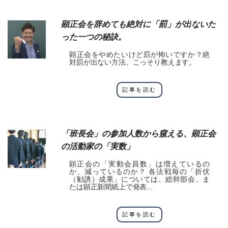
顕正会を辞めても絶対に「罰」が出ないた
った一つの秘訣。
顕正会をやめたいけど罰が怖いですか？絶
対罰が出ない方法、こっそり教えます。
記事を読む
「班長会」の参加人数から窺える、顕正会
の活動家の「実数」
顕正会の「実動会員数」は増えているの
か、減っているのか？ 各法戦毎の「折伏
（勧誘）成果」については、総幹部会、ま
たは顕正新聞紙上で発表...
記事を読む