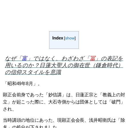
Index
[
show
]
なぜ「
富
」ではなく、わざわざ「
冨
」の表記を
用いるのか？日蓮大聖人の御在世（鎌倉時代）
の信仰スタイルを意識
「昭和49年8月」。
顕正会前身であった「妙信講」は、日蓮正宗と「教義上の対
立」が起こった際に、大石寺側からは団体としては「破門」
され、
当時講頭の地位にあった、現顕正会会長、浅井昭衛氏は「除
名」の処分が下されました。