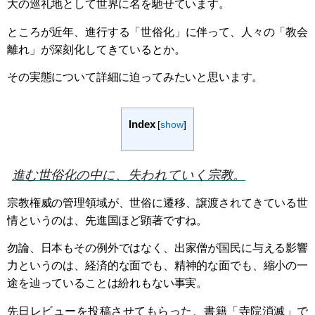
大の巡礼地として世界に名を馳せています。
ところが近年、進行する「世俗化」に伴って、人々の「教会
離れ」が深刻化してきているとか。
その実態について詳細に迫ってみたいと思います。
Index
[
show
]
進む世俗化の中に、失われていく宗教。
宗教権威の管理領域が、世俗に遷移、譲渡されてきている世
情というのは、先進国ほど顕著ですね。
勿論、日本もその例外ではなく、出家僧が国民に与える影響
力というのは、経済的な面でも、精神的な面でも、縮小の一
途を辿っていることは紛れもない事実。
先日レビューを投稿させてもらった、書籍「寺院消滅」で