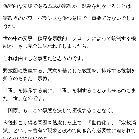
保守的な立場である既成の宗教が、睨みを利かせることは
宗教界のパワーバランスを保つ意味で、重要ではないでしょ
うか。
世の中の安寧、秩序を宗教的アプローチによって統制する機
能が、もし完全に失われてしまったら、
これは由々しき事態だと思うのです。
野放図に跋扈する、悪意を基とした教団を、排斥する役割を
担うのもまた、宗教。
「毒」を排斥する前に、「毒」を制することが出来るのもま
た「毒」なのです。
「国家」も、この事態を決して座視することなく、
今後起こり得る問題を熟慮した上で、「世俗化」、「宗教消
滅」という未曽有の現象と改めて向き合う必要性に迫られて
いるのではないかと。