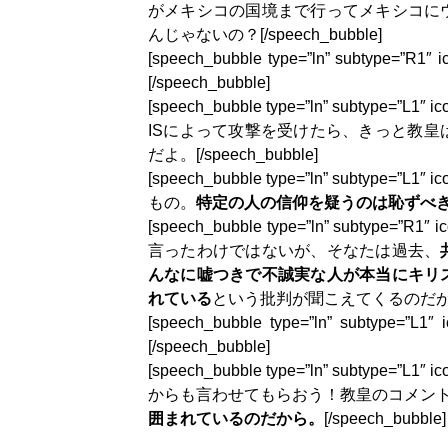
がメキシコの国境まで行ってメキシコに
んじゃないの？[/speech_bubble]
[speech_bubble type=”ln” subtyp
[/speech_bubble]
[speech_bubble type=”ln” subtype
ISによって攻撃を受けたら、きっと教
だよ。[/speech_bubble]
[speech_bubble type=”ln” subtype
もの。
特定の人の信仰を疑うのは恥ずべ
[speech_bubble type=”ln” subtype
言ったわけではないが、そなたは過去、
んなに嘘つきで不誠実な人が本当にキリ
れている
という批判が聞こえてくるのだが。いか
[speech_bubble type=”ln” subty
[/speech_bubble]
[speech_bubble type=”ln” subtype
からも言わせてもらおう！教皇のコメン
囲まれているのだから。
[/speech_bubble]