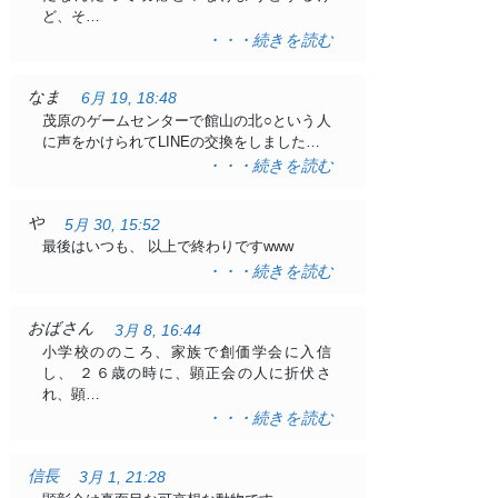
ど、そ…
・・・続きを読む
なま
6月 19, 18:48
茂原のゲームセンターで館山の北○という人
に声をかけられてLINEの交換をしました…
・・・続きを読む
や
5月 30, 15:52
最後はいつも、 以上で終わりですwww
・・・続きを読む
おばさん
3月 8, 16:44
小学校ののころ、家族で創価学会に入信
し、 ２６歳の時に、顕正会の人に折伏さ
れ、顕…
・・・続きを読む
信長
3月 1, 21:28