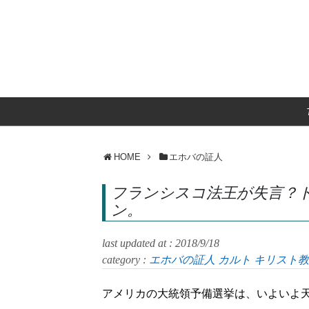
HOME
エホバの証人
フランシスコ法王が失言？
ン。
last updated at : 2018/9/18
category :
エホバの証人
カルト
キリスト教
アメリカの大統領予備選挙は、いよいよ