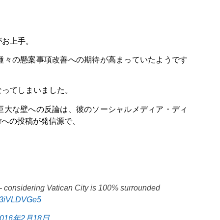
がお上手。
種々の懸案事項改善への期待が高まっていたようです
なってしまいました。
巨大な壁への反論は、彼のソーシャルメディア・ディ
erへの投稿が発信源で、
considering Vatican City is 100% surrounded
/g3iVLDVGe5
2016年2月18日