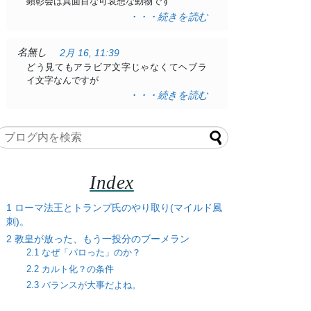
顕彰会は真面目な可哀想な動物です
・・・続きを読む
名無し
2月 16, 11:39
どう見てもアラビア文字じゃなくてヘブラ
イ文字なんですが
・・・続きを読む
Index
1
ローマ法王とトランプ氏のやり取り(マイルド風
刺)。
2
教皇が放った、もう一投分のブーメラン
2.1
なぜ「パロった」のか？
2.2
カルト化？の条件
2.3
バランスが大事だよね。