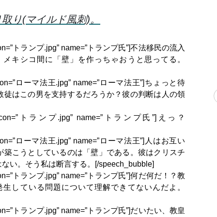
取り(マイルド風刺)。
=”L1″ icon=”トランプ.jpg” name=”トランプ氏”]不法移民の流入
・メキシコ間に「壁」を作っちゃおうと思ってる。
=”R1″ icon=”ローマ法王.jpg” name=”ローマ法王”]ちょっと待
教徒はこの男を支持するだろうか？彼の判断は人の領
pe=”L1″ icon=”トランプ.jpg” name=”トランプ氏”]えっ？
=”R1″ icon=”ローマ法王.jpg” name=”ローマ法王”]人はお互い
が築こうとしているのは「壁」である。彼はクリスチ
そう私は断言する。[/speech_bubble]
=”L1″ icon=”トランプ.jpg” name=”トランプ氏”]何だ何だ！？教
発生している問題について理解できてないんだよ。
=”L1″ icon=”トランプ.jpg” name=”トランプ氏”]だいたい、教皇