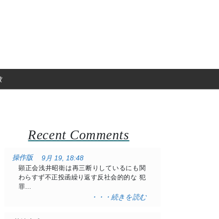
教
Recent Comments
操作版
9月 19, 18:48
顕正会浅井昭衛は再三断りしているにも関
わらすず不正投函繰り返す反社会的的な 犯
罪…
・・・続きを読む