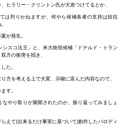
か、ヒラリー・クリントン氏が大差つけてるとか、
ては判りかねますが、何やら候補各者の支持は拮抗
ね。
事案が発生。
ンシスコ法王」と、米大統領候補「ドナルド・トラン
、双方の衝突を招き、
ました。
在り方を考える上で大変、示唆に富んだ内容なので、
います。
うなやり取りが展開されたのか、振り返ってみましょ
らえて(出来るだけ事実に基づいて)創作したパロディ