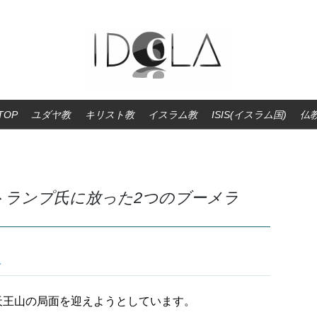
TOP
ユダヤ教
キリスト教
イスラム教
ISIS(イスラム国)
仏
トランプ氏に放った2つのブーメラ
天王山の局面を迎えようとしています。