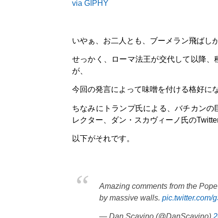
via GIPHY
いやぁ、お二人とも、ブーメラン飛ばし
せっかく、ローマ法王が交代して以降、
が、
今回の発言によって味噌を付ける格好に
ちなみにトランプ氏による、バチカンの
レクター、ダン・スカヴィーノ氏のTwitt
以下がそれです。
Amazing comments from the Pope- 
by massive walls.
pic.twitter.com
— Dan Scavino (@DanScavino)