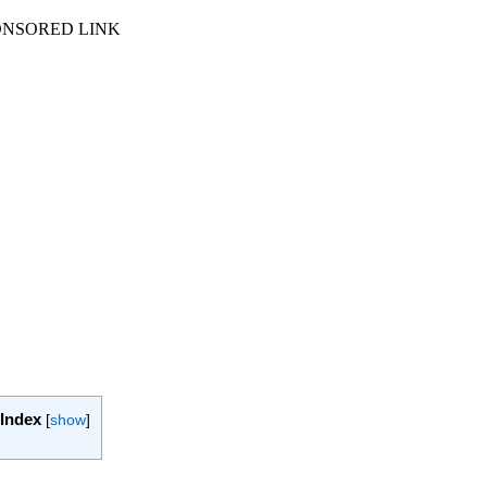
ONSORED LINK
Index
[
show
]