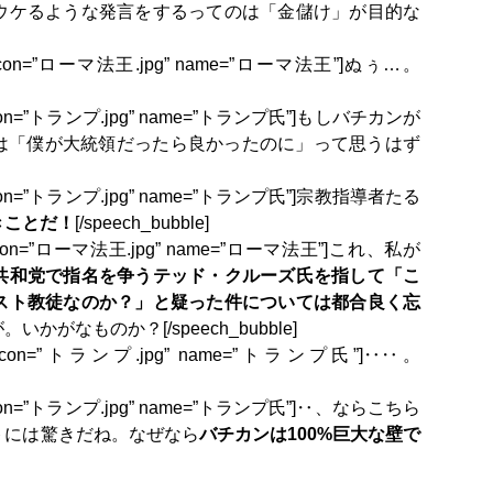
ウケるような発言をするってのは「金儲け」が目的な
e=”R1″ icon=”ローマ法王.jpg” name=”ローマ法王”]ぬぅ…。
=”L1″ icon=”トランプ.jpg” name=”トランプ氏”]もしバチカンが
皇は「僕が大統領だったら良かったのに」って思うはず
=”L1″ icon=”トランプ.jpg” name=”トランプ氏”]宗教指導者たる
きことだ！
[/speech_bubble]
=”R1″ icon=”ローマ法王.jpg” name=”ローマ法王”]これ、私が
共和党で指名を争うテッド・クルーズ氏を指して「こ
スト教徒なのか？」と疑った件については都合良く忘
がなものか？[/speech_bubble]
pe=”L1″ icon=”トランプ.jpg” name=”トランプ氏”]‥‥。
=”L1″ icon=”トランプ.jpg” name=”トランプ氏”]‥、ならこちら
トには驚きだね。なぜなら
バチカンは100%巨大な壁で