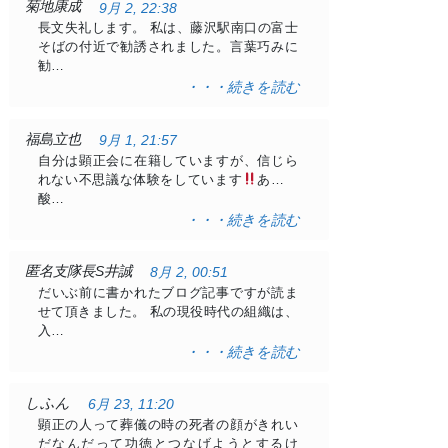
菊地康成
9月 2, 22:38
長文失礼します。 私は、藤沢駅南口の富士
そばの付近で勧誘されました。言葉巧みに
勧…
・・・続きを読む
福島立也
9月 1, 21:57
自分は顕正会に在籍していますが、信じら
れない不思議な体験をしています
ある日
酸…
・・・続きを読む
匿名支隊長S井誠
8月 2, 00:51
だいぶ前に書かれたブログ記事ですが読ま
せて頂きました。 私の現役時代の組織は、
入…
・・・続きを読む
しふん
6月 23, 11:20
顕正の人って葬儀の時の死者の顔がきれい
だなんだって功徳とつなげようとするけ