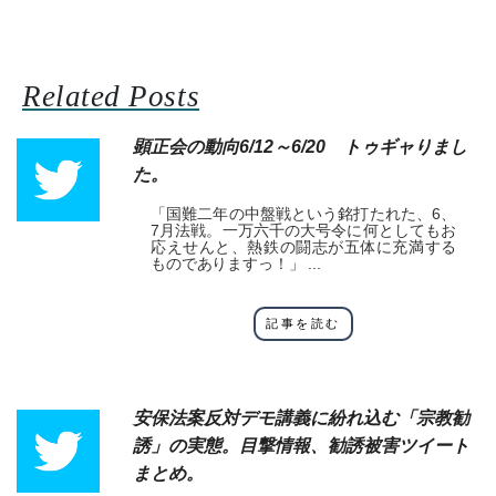
Related Posts
顕正会の動向6/12～6/20 トゥギャりまし
た。
「国難二年の中盤戦という銘打たれた、6、
7月法戦。一万六千の大号令に何としてもお
応えせんと、熱鉄の闘志が五体に充満する
ものでありますっ！」 ...
記事を読む
安保法案反対デモ講義に紛れ込む「宗教勧
誘」の実態。目撃情報、勧誘被害ツイート
まとめ。