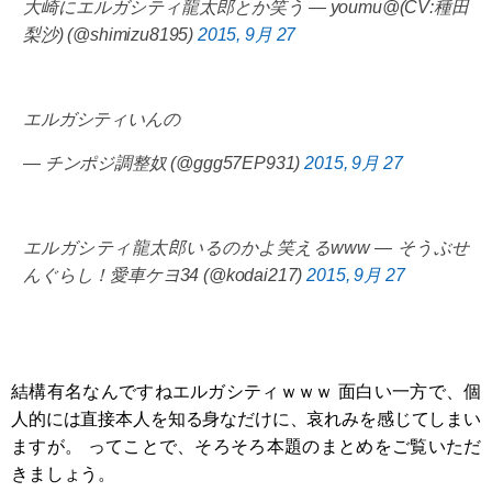
大崎にエルガシティ龍太郎とか笑う — youmu@(CV:種田
梨沙) (@shimizu8195)
2015, 9月 27
エルガシティいんの
— チンポジ調整奴 (@ggg57EP931)
2015, 9月 27
エルガシティ龍太郎いるのかよ笑えるwww — そうぶせ
んぐらし！愛車ケヨ34 (@kodai217)
2015, 9月 27
結構有名なんですねエルガシティｗｗｗ 面白い一方で、個
人的には直接本人を知る身なだけに、哀れみを感じてしまい
ますが。 ってことで、そろそろ本題のまとめをご覧いただ
きましょう。