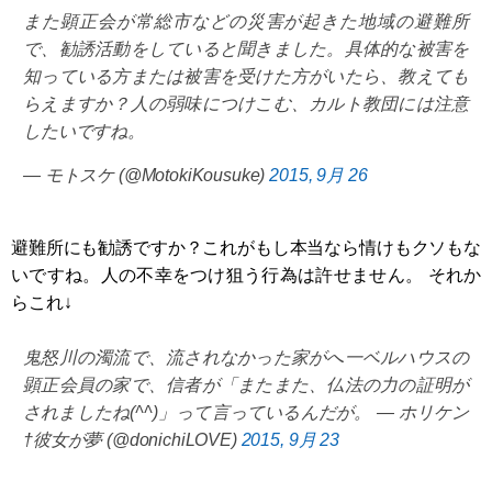
また顕正会が常総市などの災害が起きた地域の避難所
で、勧誘活動をしていると聞きました。具体的な被害を
知っている方または被害を受けた方がいたら、教えても
らえますか？人の弱味につけこむ、カルト教団には注意
したいですね。
— モトスケ (@MotokiKousuke)
2015, 9月 26
避難所にも勧誘ですか？これがもし本当なら情けもクソもな
いですね。人の不幸をつけ狙う行為は許せません。 それか
らこれ↓
鬼怒川の濁流で、流されなかった家がへ一ベルハウスの
顕正会員の家で、信者が「またまた、仏法の力の証明が
されましたね(^^)」って言っているんだが。 — ホリケン
†彼女が夢 (@donichiLOVE)
2015, 9月 23