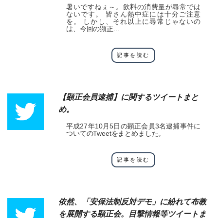
暑いですねぇ～。飲料の消費量が尋常では
ないです。 皆さん熱中症には十分ご注意
を。 しかし、それ以上に尋常じゃないの
は、今回の顕正...
記事を読む
【顕正会員逮捕】に関するツイートまと
め。
平成27年10月5日の顕正会員3名逮捕事件に
ついてのTweetをまとめました。
記事を読む
依然、「安保法制反対デモ」に紛れて布教
を展開する顕正会。目撃情報等ツイートま