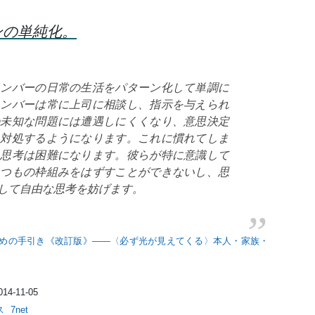
ンの単純化。
メンバーの日常の生活をパターン化して単調に
メンバーは常に上司に相談し、指示を与えられ
の未知な問題には遭遇しにくくなり、意思決定
に対処するようになります。これに慣れてしま
た思考は困難になります。彼らが特に意識して
いつもの枠組みをはずすことができないし、思
して自由な思考を妨げます。
めの手引き《改訂版》――〈必ず光が見えてくる〉本人・家族・
-11-05
ス
7net