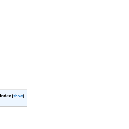
Index
[
show
]