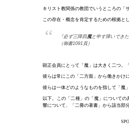
キリスト教関係の教団でいうところの「
この存在・概念を肯定するための根拠と
『必ず三障四
魔
と申す障いでき
（御書1091頁）
顕正会員にとって「魔」は大きく二つ。
彼らは常にこの「二方面」から働きかけ
彼らは一体どのようなものを指して「魔
以下。この「二種」の「魔」についての
響について、「二冊の著書」から該当部
SP