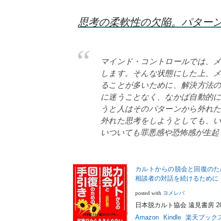
思考の柔軟性の欠陥。パター
マインド・コントロールでは、
します。そんな状態にした上、
ることが多いために、解決方法
に迷うことなく、なかば自動的
うと人はそのパターンから外れ
外れた思考をしようとしても、
いついても罪悪感や恐怖感が生起
カルトからの脱会と回復のた
相談者の対話を続けるために
ヨメレバ
posted with
日本脱カルト協会 遠見書房 2014
Amazon
Kindle
楽天ブック