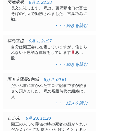
菊地康成
9月 2, 22:38
長文失礼します。 私は、藤沢駅南口の富士
そばの付近で勧誘されました。言葉巧みに
勧…
・・・続きを読む
福島立也
9月 1, 21:57
自分は顕正会に在籍していますが、信じら
れない不思議な体験をしています
ある日
酸…
・・・続きを読む
匿名支隊長S井誠
8月 2, 00:51
だいぶ前に書かれたブログ記事ですが読ま
せて頂きました。 私の現役時代の組織は、
入…
・・・続きを読む
しふん
6月 23, 11:20
顕正の人って葬儀の時の死者の顔がきれい
だなんだって功徳とつなげようとするけ