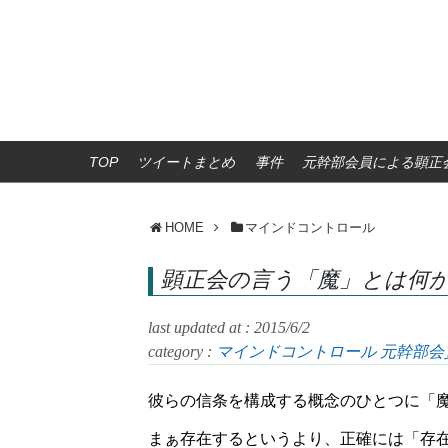
TOP
ツイートまとめ
事件
元幹部会員による顕正会
HOME
マインドコントロール
顕正会の言う「魔」とは何
last updated at : 2015/6/2
category :
マインドコントロール
元幹部会
彼らの信条を構成する概念のひとつに「
まぁ存在するというより、正確には「存