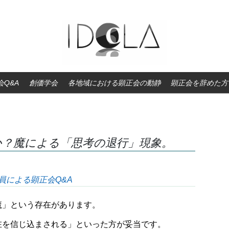
Q&A
創価学会
各地域における顕正会の動静
顕正会を辞めた方
か？魔による「思考の退行」現象。
員による顕正会Q&A
魔」という存在があります。
在を信じ込まされる」といった方が妥当です。