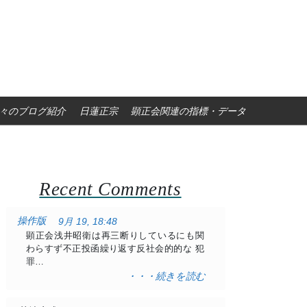
々のブログ紹介
日蓮正宗
顕正会関連の指標・データ
Recent Comments
操作版
9月 19, 18:48
顕正会浅井昭衛は再三断りしているにも関
わらすず不正投函繰り返す反社会的的な 犯
罪…
・・・続きを読む