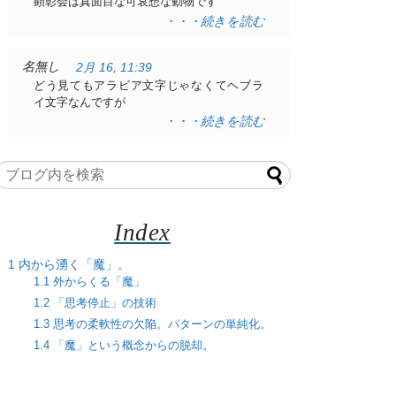
顕彰会は真面目な可哀想な動物です
・・・続きを読む
名無し
2月 16, 11:39
どう見てもアラビア文字じゃなくてヘブラ
イ文字なんですが
・・・続きを読む
Index
1
内から湧く「魔」。
1.1
外からくる「魔」
1.2
「思考停止」の技術
1.3
思考の柔軟性の欠陥。パターンの単純化。
1.4
「魔」という概念からの脱却。