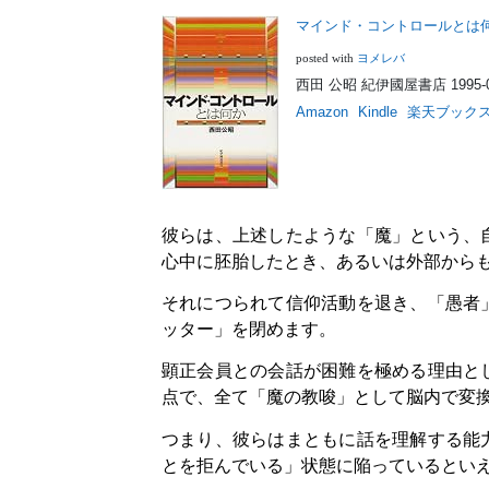
マインド・コントロールとは
ヨメレバ
posted with
西田 公昭 紀伊國屋書店 1995-
Amazon
Kindle
楽天ブック
彼らは、上述したような「魔」という、
心中に胚胎したとき、あるいは外部から
それにつられて信仰活動を退き、「愚者
ッター」を閉めます。
顕正会員との会話が困難を極める理由と
点で、全て「魔の教唆」として脳内で変
つまり、彼らはまともに話を理解する能
とを拒んでいる」状態に陥っているとい