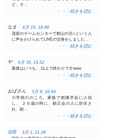
ど、そ…
・・・続きを読む
なま
6月 19, 18:48
茂原のゲームセンターで館山の北○という人
に声をかけられてLINEの交換をしました…
・・・続きを読む
や
5月 30, 15:52
最後はいつも、 以上で終わりですwww
・・・続きを読む
おばさん
3月 8, 16:44
小学校ののころ、家族で創価学会に入信
し、 ２６歳の時に、顕正会の人に折伏さ
れ、顕…
・・・続きを読む
信長
3月 1, 21:28