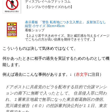
ディスプレイヘルプドットコム
【シンプルで小型サイズのもの】
表示看板 「警告 私有地につき立入禁止」 反射加工なし
縦型 小サイズ 30cm×45cm
看板ショップ
【上より若干大きめサイズ。割と威圧感を与えるイメージ
でこちらの方が高い効果を期待できそうです。】
こういうものは決して気休めではなくて、
何かあったときに相手の過失を実証するためのものとして機
能します。
例えば過去にこんな事例があります。↓（
赤文字
に注目）
ドアポストに共産党のビラを配布する目的で分譲マンシ
ョンの廊下に無断で入ったとして、 住居侵入罪に問わ
れ、１審東京地裁で無罪になった東京都葛飾区の僧侶、
荒川庸生被告（６０）の控訴審判決公判が１１日、東京
高裁であった。