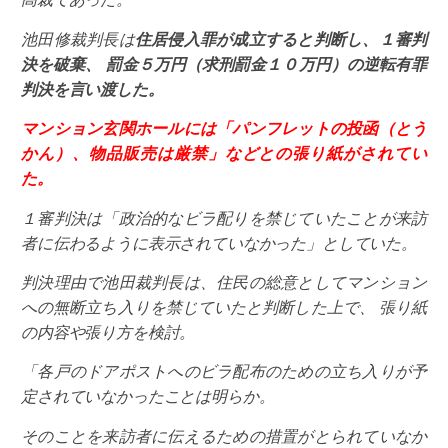
池田修裁判長は
住居侵入罪が成立すると判断し、１審判
決を破棄、
罰金５万円（求刑罰金１０万円）の逆転有罪
判決を言い渡した。
マンション玄関ホールには「パンフレットの投函（とう
かん）、物品販売は厳禁」などとの張り紙がされてい
た。
１審判決は「政治的なビラ配りを禁じていたことが来訪
者に伝わるように表示されていなかった」としていた。
判決理由で池田裁判長は、住民の総意としてマンション
への無断立ち入りを禁じていたと判断した上で、 張り紙
の内容や張り方を検討。
「各戸のドアポストへのビラ配布のための立ち入りが予
定されていなかったことは明らか。
そのことを来訪者に伝えるための措置がとられていなか