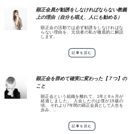
顕正会員が勧誘をしなければならない教義
上の理由（自分も唱え、人にも勧める）
顕正会の活動では必ず勧誘をしなければな
らない理由を、元信者の私が徹底的に解説
します。
記事を読む
顕正会を辞めて確実に変わった【７つ】の
こと
顕正会という組織を離れて、1年と8ヵ月が
経過しました。 入会したのは僕が19歳の
頃。 それより7年間の顕正会員として人生を
歩み、...
記事を読む