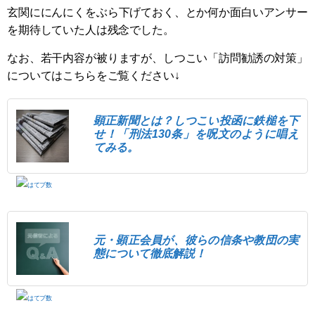
玄関ににんにくをぶら下げておく、とか何か面白いアンサー
を期待していた人は残念でした。
なお、若干内容が被りますが、しつこい「訪問勧誘の対策」
についてはこちらをご覧ください↓
顕正新聞とは？しつこい投函に鉄槌を下
せ！「刑法130条」を呪文のように唱え
てみる。
元・顕正会員が、彼らの信条や教団の実
態について徹底解説！