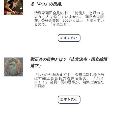
る「4つ」の根拠。
活動家顕正会員の中に「芸能人」と呼べる
ような人は恐らくいません。 顕正会は現
在、公称会員数「200万人以上」と謳ってい
るので、 「それほど...
記事を読む
顕正会の目的とは？「広宣流布・国立戒壇
建立」
「しっかり頼みます！」 会員に対し檄を飛
ばす顕正会会長の浅井昭衛氏。 「ハイ
ッ！！」 会員一同の返事が、熱気に満ちた
川口総...
記事を読む