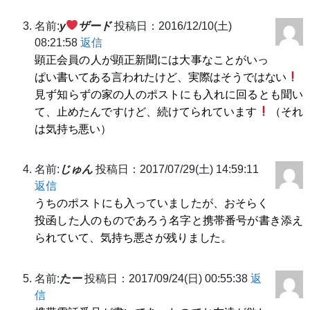
名前:
y
ザード
投稿日：2016/12/10(土)
08:21:58
返信
顕正会員の人が顕正新聞には大事なことがいっ
ぱい書いてある言われたけど、実際はそうではない
見ず知らずの家の人のポストにも入れに回るとも聞い
て、止めたんですけど、続けてられています
（それ
は気持ち悪い）
名前:
じゅん
投稿日：2017/07/29(土) 14:59:11
返信
うちのポストにも入っていましたが、おそらく
投函した人のものであろう名字と携帯番号が書き添え
られていて、気持ち悪さが残りました。
名前:
たー
投稿日：2017/09/24(日) 00:55:38
返
信