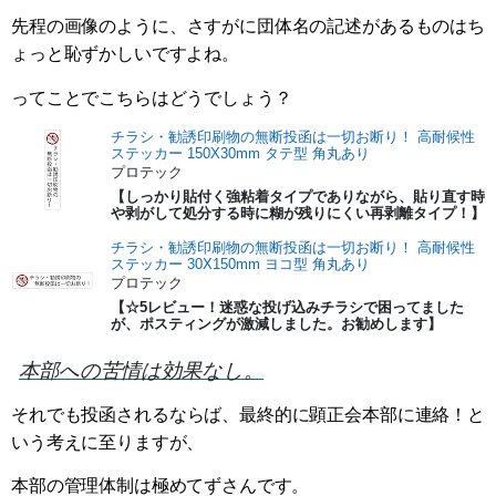
先程の画像のように、さすがに団体名の記述があるものはち
ょっと恥ずかしいですよね。
ってことでこちらはどうでしょう？
チラシ・勧誘印刷物の無断投函は一切お断り！ 高耐候性
ステッカー 150X30mm タテ型 角丸あり
プロテック
【しっかり貼付く強粘着タイプでありながら、貼り直す時
や剥がして処分する時に糊が残りにくい再剥離タイプ！】
チラシ・勧誘印刷物の無断投函は一切お断り！ 高耐候性
ステッカー 30X150mm ヨコ型 角丸あり
プロテック
【☆5レビュー！迷惑な投げ込みチラシで困ってました
が、ポスティングが激減しました。お勧めします】
本部への苦情は効果なし。
それでも投函されるならば、最終的に顕正会本部に連絡！と
いう考えに至りますが、
本部の管理体制は極めてずさんです。