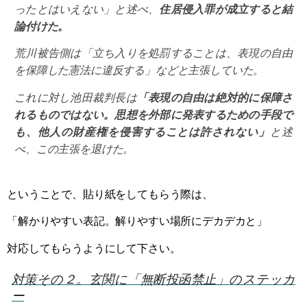
ったとはいえない」と述べ、
住居侵入罪が成立すると結
論付けた。
荒川被告側は「立ち入りを処罰することは、表現の自由
を保障した憲法に違反する」などと主張していた。
これに対し池田裁判長は
「表現の自由は絶対的に保障さ
れるものではない。思想を外部に発表するための手段で
も、他人の財産権を侵害することは許されない」
と述
べ、この主張を退けた。
ということで、貼り紙をしてもらう際は、
「解かりやすい表記。解りやすい場所にデカデカと」
対応してもらうようにして下さい。
対策その２。玄関に「無断投函禁止」のステッカ
ー