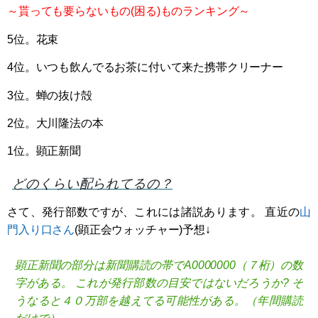
～貰っても要らないもの(困る)ものランキング～
5位。花束
4位。いつも飲んでるお茶に付いて来た携帯クリーナー
3位。蝉の抜け殻
2位。大川隆法の本
1位。顕正新聞
どのくらい配られてるの？
さて、発行部数ですが、これには諸説あります。 直近の
山
門入り口さん
(顕正会ウォッチャー)予想↓
顕正新聞の部分は新聞購読の帯でA0000000（７桁）の数
字がある。 これが発行部数の目安ではないだろうか? そ
うなると４０万部を越えてる可能性がある。（年間購読