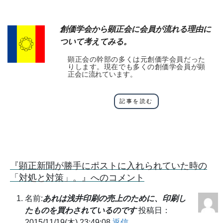
創価学会から顕正会に会員が流れる理由に
ついて考えてみる。
顕正会の幹部の多くは元創価学会員だった
りします。現在でも多くの創価学会員が顕
正会に流れています。
記事を読む
『顕正新聞が勝手にポストに入れられていた時の
「対処と対策」。』へのコメント
名前:
あれは浅井印刷の売上のために、印刷し
たものを買わされているのです
投稿日：
2015/11/19(木) 23:49:08
返信