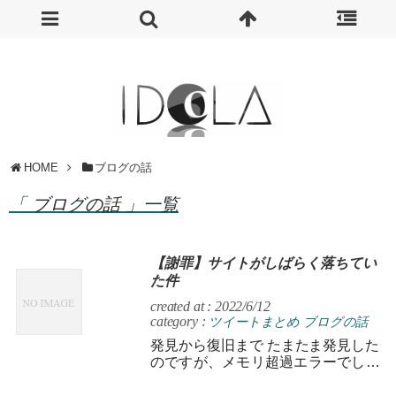
HOME
ブログの話
「 ブログの話 」一覧
【謝罪】サイトがしばらく落ちてい
た件
created at : 2022/6/12
category :
ツイートまとめ
ブログの話
発見から復旧まで たまたま発見した
のですが、メモリ超過エラーでしば
らくサイトが落ちていたみたいでし
た。 — ミミ（ヨロ） (@mimiy...