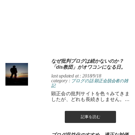
なぜ批判ブログは続かないのか？
「dis教団」がオワコンになる日。
last updated at : 2018/9/18
category :
ブログの話
顕正会脱会者の雑
記
顕正会の批判サイトを色々みてきま
したが、どれも長続きしません。な
ぜでしょう？私なりに考えてみまし
た。
記事を読む
ブログ収益化のすすめ。適正な対価