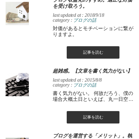
を受け取ろう。
last updated at : 2018/9/18
category :
ブログの話
対価があるとモチベーションに繋が
りますよ。
記事を読む
超雑感。【文章を書く気力がない】
last updated at : 2015/8/8
category :
ブログの話
書く気力がない。 何故だろう、僕の
場合大概土日といえば、丸一日空い
ているので、記事を書いたり、ネタ
について調べたりしているんです
が、 ...
記事を読む
ブログを運営する「メリット」。執