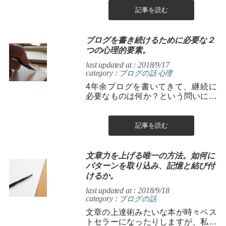
記事を読む
ブログを書き続けるために必要な２
つの心理的要素。
last updated at : 2018/9/17
category :
ブログの話
心理
4年余ブログを書いてきて、継続に
必要なものは何か？という問いに対
して自分なりの答えを書いてみま
す。
記事を読む
文章力を上げる唯一の方法。如何に
パターンを取り込み、記憶と結び付
けるか。
last updated at : 2018/9/18
category :
ブログの話
文章の上達術みたいな本が時々ベス
トセラーになったりしますが、私の