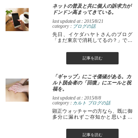
ネットの普及と共に個人の訴求力が
ドンドン高まってきている。
last updated at : 2015/8/21
category :
ブログの話
先日、イケダハヤトさんのブログ
「まだ東京で消耗してるの？」で、
ブロガーに追い風の予感。Google先
生がブログ記事を優遇している気が
する...
記事を読む
「ギャップ」にこそ価値がある。カ
ルト脱会者の「回復」にエールと祝
福を。
last updated at : 2015/8/8
category :
カルト
ブログの話
顕正ウォッチャーの方なら、既に御
多分に漏れずご存知かと思います
が、 先日、「七色十色、いつも心に
顕正ライフ」をこちらで紹介させて
もらい...
記事を読む