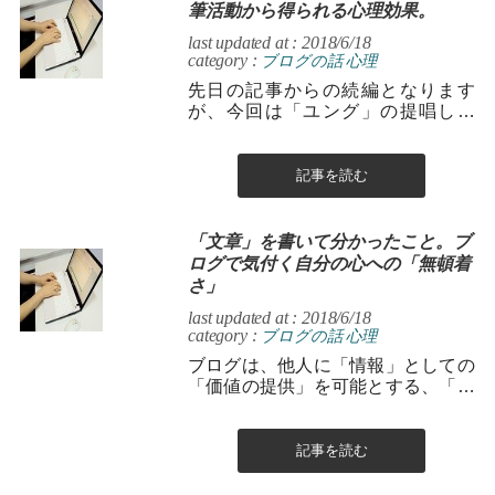
筆活動から得られる心理効果。
last updated at : 2018/6/18
category :
ブログの話
心理
先日の記事からの続編となります
が、今回は「ユング」の提唱した
「箱庭療法」に絡めてお話します。
僕は、ブログを利用して「文章を書
く」というこ...
記事を読む
「文章」を書いて分かったこと。ブ
ログで気付く自分の心への「無頓着
さ」
last updated at : 2018/6/18
category :
ブログの話
心理
ブログは、他人に「情報」としての
「価値の提供」を可能とする、「身
近」で「手軽」であり、且つ「効率
的」な媒体。 有用な「発信ツール」
です。 ...
記事を読む