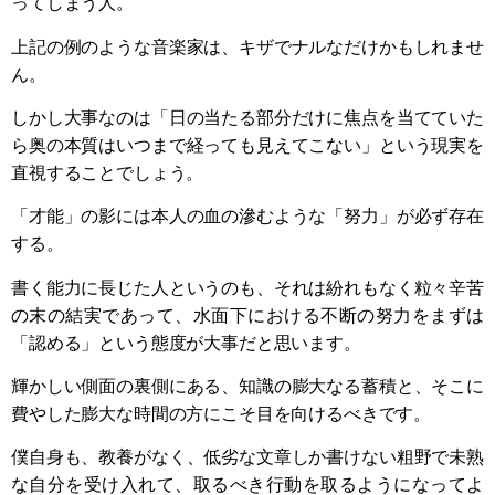
ってしまう人。
上記の例のような音楽家は、キザでナルなだけかもしれませ
ん。
しかし大事なのは「日の当たる部分だけに焦点を当てていた
ら奥の本質はいつまで経っても見えてこない」という現実を
直視することでしょう。
「才能」の影には本人の血の滲むような「努力」が必ず存在
する。
書く能力に長じた人というのも、それは紛れもなく粒々辛苦
の末の結実であって、水面下における不断の努力をまずは
「認める」という態度が大事だと思います。
輝かしい側面の裏側にある、知識の膨大なる蓄積と、そこに
費やした膨大な時間の方にこそ目を向けるべきです。
僕自身も、教養がなく、低劣な文章しか書けない粗野で未熟
な自分を受け入れて、取るべき行動を取るようになってよ