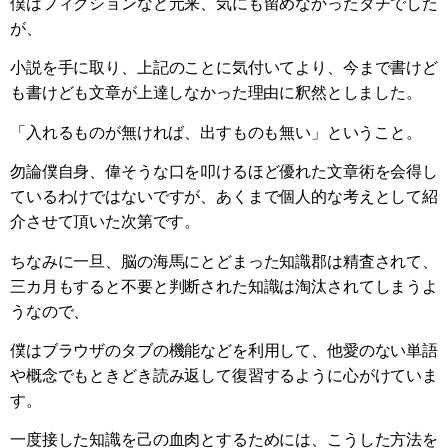
僕はフィクションなど元来、気にも留めなかったタチでした
が、
小説を手に取り、上記のことに気付いてより、今まで書けど
も書けども文章が上達しなかった理由に釈然としました。
「入れるものが無ければ、出すものも無い」ということ。
勿論僕自身、偉そうな口を叩けるほど優れた文章術を会得し
ているわけではないですが、あくまで個人的な考えとして紹
介させて頂いた次第です。
ちなみに一旦、脳の海馬にとどまった知識郡は精査されて、
三カ月もすると不要と判断された知識は淘汰されてしまうよ
うなので、
僕はブラウザのタブの機能などを利用して、他愛のない単語
や概念でもときどき読み返して復習するように心がけていま
す。
一度接した知識を己の血肉とするためには、こうした方法を