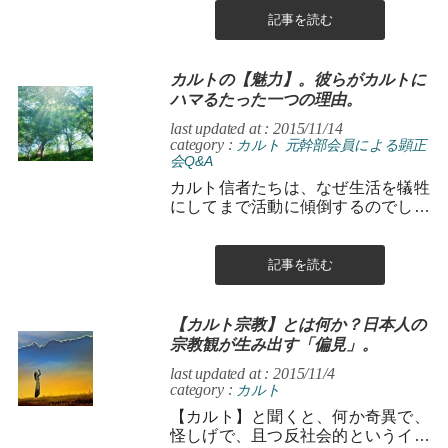
記事を読む
カルトの【魅力】。彼らがカルトに
ハマるたった一つの理由。
last updated at : 2015/11/14
category :
カルト
元幹部会員による顕正
会Q&A
カルト信者たちは、なぜ生活を犠牲
にしてまで活動に傾倒するのでしょ
うか？ 今まで積み上げてきた信用を
失ってまでして、守るべきものとは
一体...
記事を読む
【カルト宗教】とは何か？日本人の
宗教観が生み出す「偏見」。
last updated at : 2015/11/4
category :
カルト
【カルト】と聞くと、何か奇異で、
怪しげで、且つ反社会的というイメ