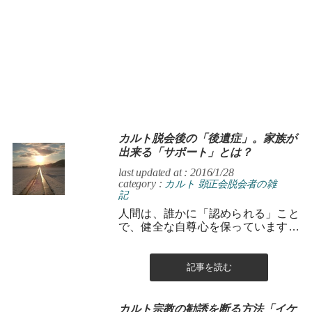
カルト脱会後の「後遺症」。家族が
出来る「サポート」とは？
last updated at : 2016/1/28
category :
カルト
顕正会脱会者の雑
記
人間は、誰かに「認められる」こと
で、健全な自尊心を保っています。
その健全な自尊心とは、今までにし
た自分の行いが、家族や友人、職場
等に...
記事を読む
カルト宗教の勧誘を断る方法「イケ