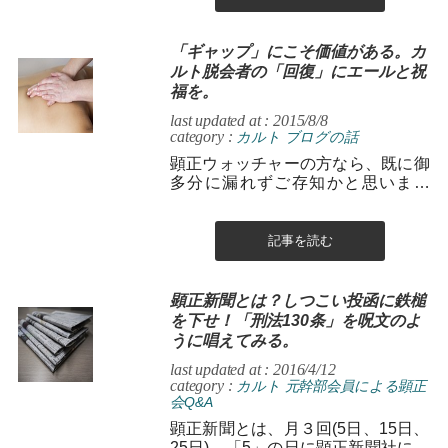
「ギャップ」にこそ価値がある。カ
ルト脱会者の「回復」にエールと祝
福を。
last updated at : 2015/8/8
category :
カルト
ブログの話
顕正ウォッチャーの方なら、既に御
多分に漏れずご存知かと思います
が、 先日、「七色十色、いつも心に
顕正ライフ」をこちらで紹介させて
もらい...
記事を読む
顕正新聞とは？しつこい投函に鉄槌
を下せ！「刑法130条」を呪文のよ
うに唱えてみる。
last updated at : 2016/4/12
category :
カルト
元幹部会員による顕正
会Q&A
顕正新聞とは、月３回(5日、15日、
25日)、「5」の日に顕正新聞社にて