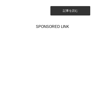
ージが世間では定着していますが、
元来の【カルト】という言葉が持つ
意味...
記事を読む
SPONSORED LINK