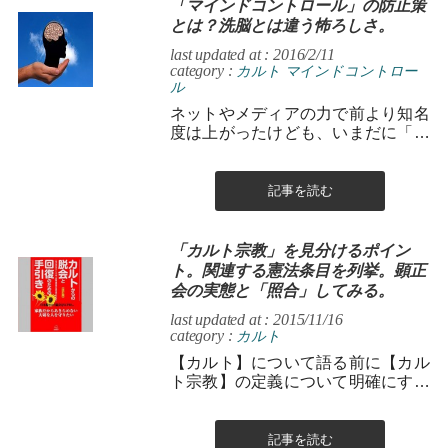
「マインドコントロール」の防止策
とは？洗脳とは違う怖ろしさ。
last updated at : 2016/2/11
category :
カルト
マインドコントロー
ル
ネットやメディアの力で前より知名
度は上がったけども、いまだに「顕
正会はオウムのような危険団体」な
どと漠然としたフレーズが独り歩き
しよる。...
記事を読む
「カルト宗教」を見分けるポイン
ト。関連する憲法条目を列挙。顕正
会の実態と「照合」してみる。
last updated at : 2015/11/16
category :
カルト
【カルト】について語る前に【カル
ト宗教】の定義について明確にする
必要があります。 ある集団をカルト
と呼ぶ基準は、その集団の教義や
儀...
記事を読む