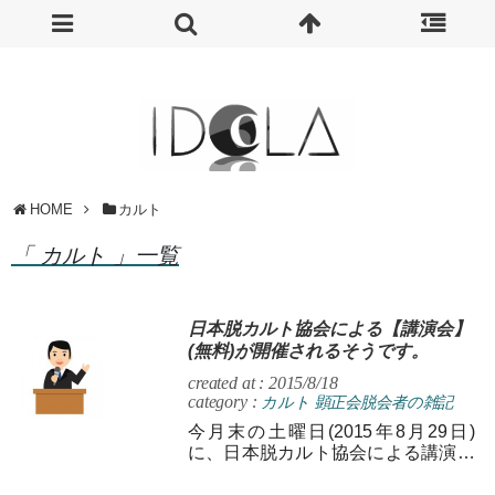
HOME
カルト
「 カルト 」一覧
日本脱カルト協会による【講演会】
(無料)が開催されるそうです。
created at : 2015/8/18
category :
カルト
顕正会脱会者の雑記
今月末の土曜日(2015年8月29日)
に、日本脱カルト協会による講演会
が立正大キャンパスにて催されるそ
うです。 開始時刻は午後1時00...