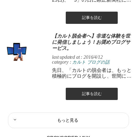
発刊される旬刊の機関誌です。 内容
は、主として内部向けに編集さ...
記事を読む
【カルト脱会者へ】非道な体験を世
に発信しましょう！お奨めブログサ
ービス。
last updated at : 2016/4/12
category :
カルト
ブログの話
先日、「カルトの脱会者は、もっと
積極的にブログを開設し、世間に向
かってその非道な体験を告発するべ
き！またそれを行うことで、自己の
心の奥底にあ...
記事を読む
もっと見る