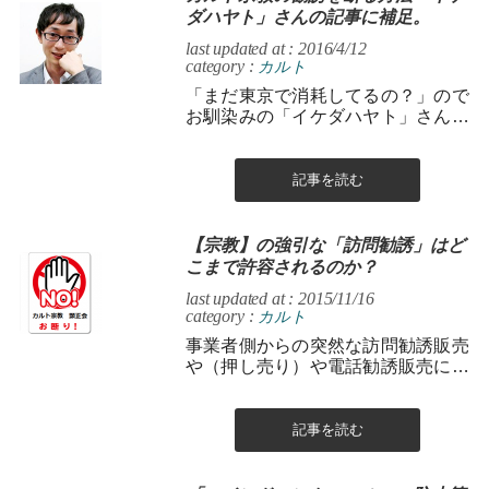
ダハヤト」さんの記事に補足。
last updated at : 2016/4/12
category :
カルト
「まだ東京で消耗してるの？」ので
お馴染みの「イケダハヤト」さんの
ブログのバックナンバーを掘り下げ
て閲覧していたら、 【カルト宗教を
見分ける...
記事を読む
【宗教】の強引な「訪問勧誘」はど
こまで許容されるのか？
last updated at : 2015/11/16
category :
カルト
事業者側からの突然な訪問勧誘販売
や（押し売り）や電話勧誘販売に対
し、 消費者側が「お断り」する意思
を示しているのにも関わらず、「再
三」...
記事を読む