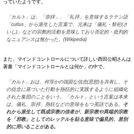
っていたようです。
「カルト」は、「崇拝」、「礼拝」を意味するラテン語
「
cultus」
から派生した言葉で、元来は「儀礼・祭祀(さ
いし)」などの宗教的活動を意味しており否定的・批判的
なニュアンスは無かった。(Wikipedia)
また、マインドコントロールについて詳しい西田公昭さんは
著書「マインドコントロールとは何か」の中で、
「カルト」おは、何等かの強固な信念(思想)を共有し、そ
の信念に基づいた行動を熱狂的に実践するように組織化
された集団のことをいう。「カルト」という言葉は本来
は、儀礼、崇拝、熱狂などの意味をもつ英語である。
そ
れから派生して既成宗教の信者が、新宗教や異端的宗教
を「邪教」としてのレッテルを貼る意味で偏見的、差別
的に用いることがある。