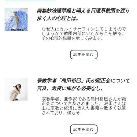
南無妙法蓮華経と唱える日蓮系教団を渡り
歩く人の心理とは。
なぜ人はカルトサーフィンしてしまうので
しょうか？教団内部にいたからこそ解る、
その心理的根拠を示してみます。
記事を読む
宗教学者「島田裕巳」氏が顕正会について
言及。過度に怖がる必要なし。
宗教学者、兼作家である島田裕巳さんが顕
正会について言及されました。 島田さんは
主に宗教と経済に因んだ書籍を数多く執筆
されており、僕もそ...
記事を読む