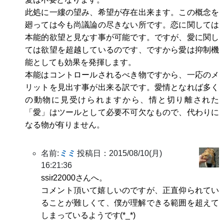
此処に一縷の望み、希望が存在出来ます。この概念を
廻っては今も尚議論の尽きない所です。恋に関しては
本能的欲望と見なす事が可能です。ですが、愛に関し
ては欲望を超越しているのです、ですから愛は抑制機
能としても効果を発揮します。
本能はコントロールされるべき物ですから、一応のメ
リットを見出す事が出来る訳です。愛情となれば多く
の動物に見受けられますから、情と切り離された
「愛」はツールとして必要不可欠なもので、代わりに
なる物が有りません。
名前:
ミミ
投稿日：2015/08/10(月)
16:21:36
ssir22000さんへ。
コメント頂いて嬉しいのですが、正直仰られてい
ることが難しくて、僕が理解できる範囲を超えて
しまっているようです(*_*)