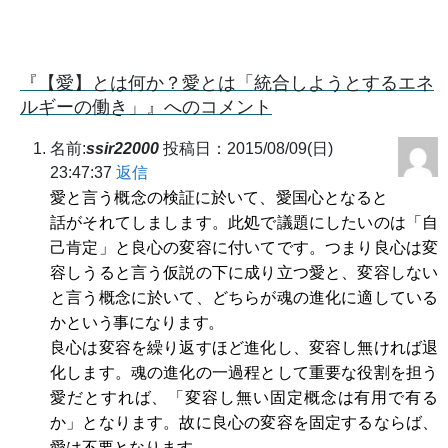
『【愛】とは何か？愛とは「統合しようとするエネ
ルギーの働き」』へのコメント
名前:
ssir22000
投稿日：2015/08/09(日)
23:47:37
返信
愛と言う概念の検証に於いて、愛国心となると
話がそれてしまします。此処で議題にしたいのは「自
己肯定」と良心の変容に付いてです。つまり良心は変
容しうると言う仮説の下に成り立つ愛と、変容しない
と言う概念に於いて、どちらが魂の進化に適している
かという事になります。
良心は変容を繰り返すほど進化し、変容し無ければ退
化します。魂の進化の一過程として重要な役割を担う
愛だとすれば、「変容し無い固定概念は有用で有る
か」となります。故に良心の変容を固定するならば、
愛は不要となります。