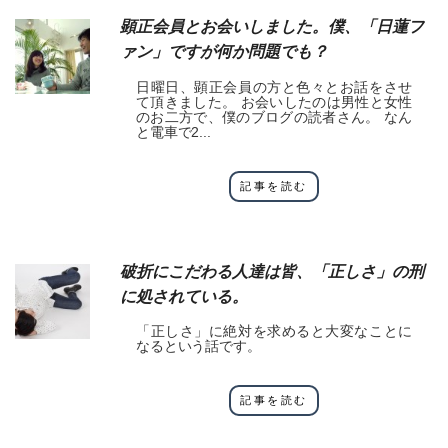
顕正会員とお会いしました。僕、「日蓮フ
ァン」ですが何か問題でも？
日曜日、顕正会員の方と色々とお話をさせ
て頂きました。 お会いしたのは男性と女性
のお二方で、僕のブログの読者さん。 なん
と電車で2...
記事を読む
破折にこだわる人達は皆、「正しさ」の刑
に処されている。
「正しさ」に絶対を求めると大変なことに
なるという話です。
記事を読む