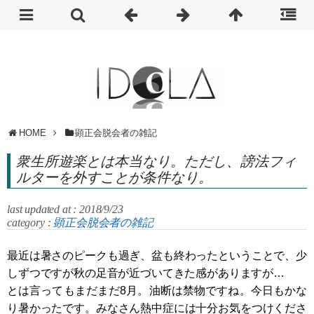
HOME
顕正会脱会者の雑記
衆生所遊楽とは本当なり。ただし、謗法フィ
ルターを外すことが条件なり。
last updated at : 2018/9/23
category :
顕正会脱会者の雑記
最近は暑さのピークも過ぎ、盆も終わったということで、少
しずつですが秋の足音が近づいてきた感がありますが…
とは言ってもまだまだ8月。油断は禁物ですね。今日もかな
り暑かったです。みなさん熱中症には十分お気をつけくださ