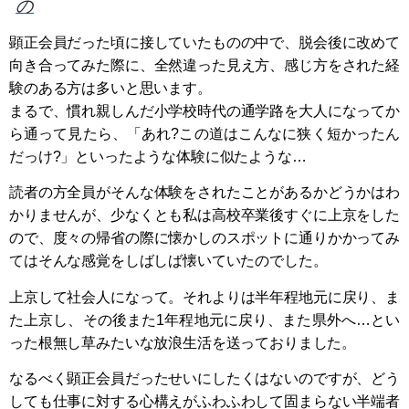
の
顕正会員だった頃に接していたものの中で、脱会後に改めて
向き合ってみた際に、全然違った見え方、感じ方をされた経
験のある方は多いと思います。
まるで、慣れ親しんだ小学校時代の通学路を大人になってか
ら通って見たら、「あれ?この道はこんなに狭く短かったん
だっけ?」といったような体験に似たような…
読者の方全員がそんな体験をされたことがあるかどうかはわ
かりませんが、少なくとも私は高校卒業後すぐに上京をした
ので、度々の帰省の際に懐かしのスポットに通りかかってみ
てはそんな感覚をしばしば懐いていたのでした。
上京して社会人になって。それよりは半年程地元に戻り、ま
た上京し、その後また1年程地元に戻り、また県外へ…とい
った根無し草みたいな放浪生活を送っておりました。
なるべく顕正会員だったせいにしたくはないのですが、どう
しても仕事に対する心構えがふわふわして固まらない半端者