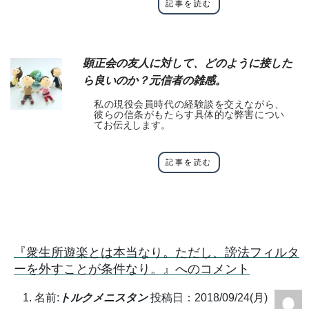
記事を読む
顕正会の友人に対して、どのように接した
ら良いのか？元信者の雑感。
私の現役会員時代の経験談を交えながら、
彼らの信条がもたらす具体的な弊害につい
てお伝えします。
記事を読む
『衆生所遊楽とは本当なり。ただし、謗法フィルタ
ーを外すことが条件なり。』へのコメント
名前:
トルクメニスタン
投稿日：2018/09/24(月)