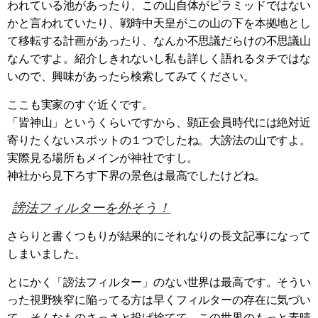
われている池があったり、この山自体がピラミッドではない
かと言われていたり、戦時中天皇がこの山の下を本拠地とし
て移転する計画があったり、なんか不思議だらけの不思議山
なんですよ。紹介しきれないし私も詳しく語れるタチではな
いので、興味があったら検索してみてください。
ここも実家のすぐ近くです。
「皆神山」というくらいですから、顕正会員時代には絶対近
寄りたくないスポットの１つでしたね。大謗法の山ですよ。
実際見る場所もメインが神社ですし。
神社から見下ろす下界の景色は最高でしたけどね。
謗法フィルターを外そう！
さらりと書くつもりが結果的にそれなりの長文記事になって
しまいました。
とにかく「謗法フィルター」のない世界は最高です。そうい
った視野狭窄に陥ってる方は早くフィルターの存在に気づい
て、そんなものさっさと投げ捨てて、この世界のもっと素晴