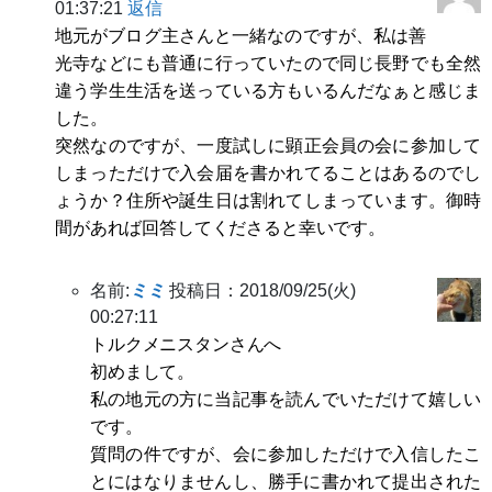
01:37:21
返信
地元がブログ主さんと一緒なのですが、私は善
光寺などにも普通に行っていたので同じ長野でも全然
違う学生生活を送っている方もいるんだなぁと感じま
した。
突然なのですが、一度試しに顕正会員の会に参加して
しまっただけで入会届を書かれてることはあるのでし
ょうか？住所や誕生日は割れてしまっています。御時
間があれば回答してくださると幸いです。
名前:
ミミ
投稿日：2018/09/25(火)
00:27:11
トルクメニスタンさんへ
初めまして。
私の地元の方に当記事を読んでいただけて嬉しい
です。
質問の件ですが、会に参加しただけで入信したこ
とにはなりませんし、勝手に書かれて提出された