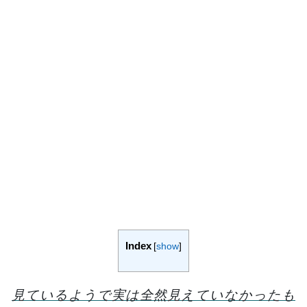
Index
[
show
]
見ているようで実は全然見えていなかったも