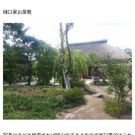
樋口家お屋敷