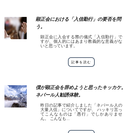
顕正会における「入信勤行」の要否を問
う。
顕正会に入会する際の儀式「入信勤行」で
すが、個人的にはあまり教義的な意義がな
いと思っています。
記事を読む
僕が顕正会を辞めようと思ったキッカケ。
ネパール人勧誘体験。
昨日の記事で紹介しました「ネパール人の
大量入信」についてですが、 ハッキリ言っ
てこんなものは「愚行」でしかありませ
ん。 こんなも...