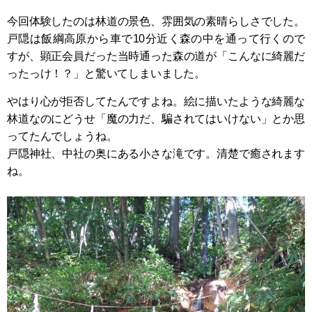
今回体験したのは林道の景色、雰囲気の素晴らしさでした。
戸隠は飯綱高原から車で10分近く森の中を通って行くので
すが、顕正会員だった当時通った森の道が「こんなに綺麗だ
ったっけ！？」と驚いてしまいました。
やはり心が拒否してたんですよね。絵に描いたような綺麗な
林道なのにどうせ「魔の力だ、騙されてはいけない」とか思
ってたんでしょうね。
戸隠神社、中社の奥にある小さな滝です。清楚で癒されます
ね。