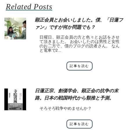
Related Posts
顕正会員とお会いしました。僕、「日蓮フ
ァン」ですが何か問題でも？
日曜日、顕正会員の方と色々とお話をさせ
て頂きました。 お会いしたのは男性と女性
のお二方で、僕のブログの読者さん。 なん
と電車で2...
記事を読む
日蓮正宗、創価学会、顕正会の抗争の末
路。日本の戦国時代から類推と予測。
そろそろ戦争やめませんか？
記事を読む