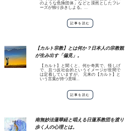
のような危険団体」などと漠然としたフレ
ーズが独り歩きしよる。...
記事を読む
【カルト宗教】とは何か？日本人の宗教観
が生み出す「偏見」。
【カルト】と聞くと、何か奇異で、怪しげ
で、且つ反社会的というイメージが世間で
は定着していますが、 元来の【カルト】と
いう言葉が持つ意味...
記事を読む
南無妙法蓮華経と唱える日蓮系教団を渡り
歩く人の心理とは。