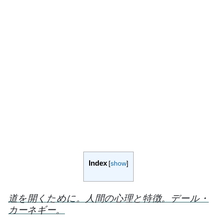
Index
[
show
]
道を開くために。人間の心理と特徴。デール・
カーネギー。