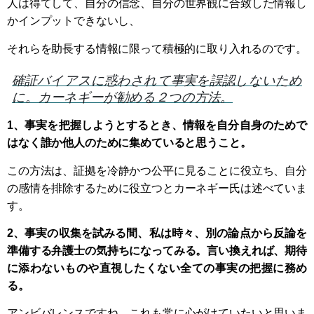
人は得てして、自分の信念、自分の世界観に合致した情報し
かインプットできないし、
それらを助長する情報に限って積極的に取り入れるのです。
確証バイアスに惑わされて事実を誤認しないため
に。カーネギーが勧める２つの方法。
1、事実を把握しようとするとき、情報を自分自身のためで
はなく誰か他人のために集めていると思うこと。
この方法は、証拠を冷静かつ公平に見ることに役立ち、自分
の感情を排除するために役立つとカーネギー氏は述べていま
す。
2、事実の収集を試みる間、私は時々、別の論点から反論を
準備する弁護士の気持ちになってみる。言い換えれば、期待
に添わないものや直視したくない全ての事実の把握に務め
る。
アンビバレンスですね。これも常に心がけていたいと思いま