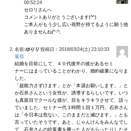
00:52:24
セロリさんへ
コメントありがとうございます(^^)
ご本人がもう少し広い視野が持てるように願う他
ありませんね(^-^;
名前:
ゆりり
投稿日：2018/03/24(土) 23:10:33
返信
結婚を目前にして、４０代後半の彼があるセミ
ナーにはまっていることがわかり、婚約破棄になりま
した。
「超能力さずけます」とか「本源お願いします。」と
か石井さんという女性が、誘導するらしいです。いつ
も真面目でクールな彼が、目をキラキラさせて、語っ
ていました。セミナー代３時間１回１万円。石井さん
は「今日本は危ない。このままだと滅びます。」とも
言っていたそうです。あと、じゃんけんをみんなでし
て、石井さんの絵葉書を勝った人がもらったりしたそ