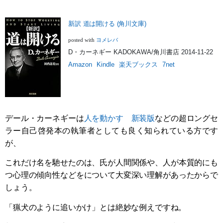
新訳 道は開ける (角川文庫)
ヨメレバ
posted with
D・カーネギー KADOKAWA/角川書店 2014-11-22
Amazon
Kindle
楽天ブックス
7net
デール・カーネギーは
人を動かす 新装版
などの超ロングセ
ラー自己啓発本の執筆者としても良く知られている方です
が、
これだけ名を馳せたのは、氏が人間関係や、人が本質的にも
つ心理の傾向性などをについて大変深い理解があったからで
しょう。
「猟犬のように追いかけ」とは絶妙な例えですね。