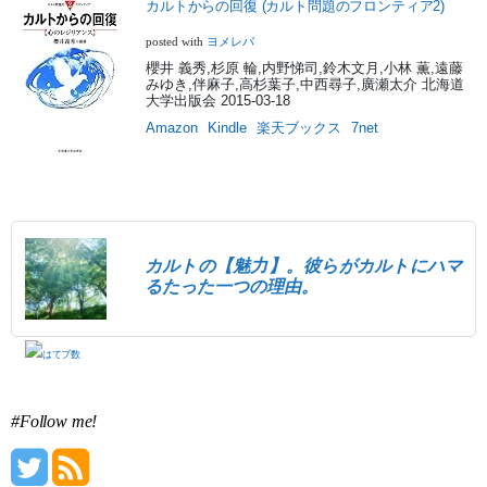
カルトからの回復 (カルト問題のフロンティア2)
ヨメレバ
posted with
櫻井 義秀,杉原 輪,内野悌司,鈴木文月,小林 薫,遠藤
みゆき,伴麻子,高杉葉子,中西尋子,廣瀬太介 北海道
大学出版会 2015-03-18
Amazon
Kindle
楽天ブックス
7net
カルトの【魅力】。彼らがカルトにハマ
るたった一つの理由。
#Follow me!