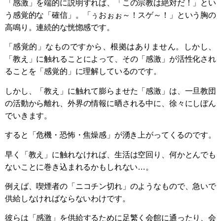
「感激」を端的に説明すれば、「この宗教は絶対だ！」とい
う感覚的な「確信」。「ぅおぉぉ～！スゲ～！」という胸の
高鳴り。連続的な恍惚感です。
「感覚的」なものですから、根拠はありません。しかし、
「教え」に触れることによって、その「感激」が活性化され
ることを「感覚的」に理解しているのです。
しかし、「教え」に触れて膨らませた「感激」は、一旦教団
の活動から離れ、外界の情報に晒される中に、徐々にしぼん
でいきます。
すると「危機・恐怖・焦燥感」が湧き上がってくるのです。
早く「教え」に触れなければ、生活は空回り、何かとんでも
ないことに巻き込まれるかもしれない…。
例えば、喫煙者の「ニコチン切れ」のようなもので、急いで
供給しなければならないわけです。
彼らは「感激」を供給するために足繁く会館に通ったり、会