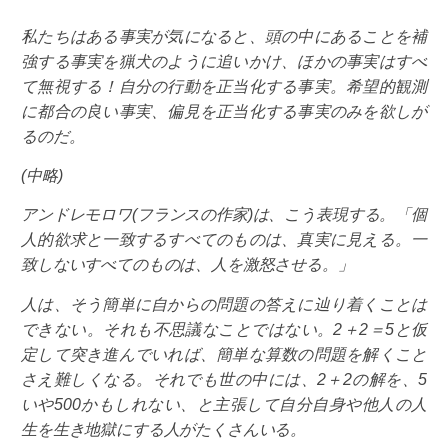
私たちはある事実が気になると、頭の中にあることを補
強する事実を猟犬のように追いかけ、ほかの事実はすべ
て無視する！自分の行動を正当化する事実。希望的観測
に都合の良い事実、偏見を正当化する事実のみを欲しが
るのだ。
(中略)
アンドレモロワ(フランスの作家)は、こう表現する。「個
人的欲求と一致するすべてのものは、真実に見える。一
致しないすべてのものは、人を激怒させる。」
人は、そう簡単に自からの問題の答えに辿り着くことは
できない。それも不思議なことではない。2＋2＝5と仮
定して突き進んでいれば、簡単な算数の問題を解くこと
さえ難しくなる。それでも世の中には、2＋2の解を、5
いや500かもしれない、と主張して自分自身や他人の人
生を生き地獄にする人がたくさんいる。