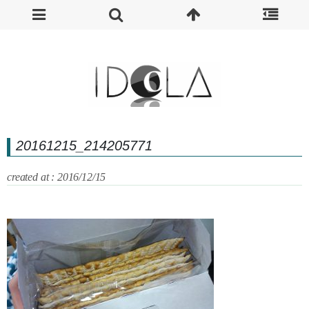
20161215_214205771
created at : 2016/12/15