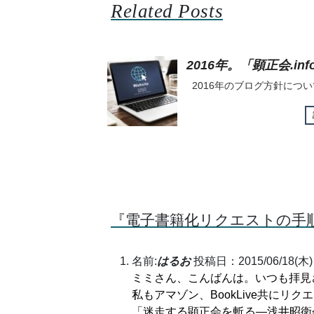
Related Posts
2016年。「顕正会.
2016年のブログ方針につ
『電子書籍化リクエストの手
名前:
はるお
投稿日：2015/06/18(木) 
ミミさん、こんばんは。いつも拝見
私もアマゾン、BookLive共にリ
「迷走する顕正会を斬る―浅井昭衛