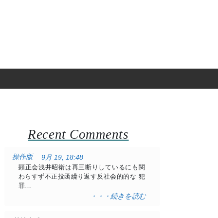
Recent Comments
操作版
9月 19, 18:48
顕正会浅井昭衛は再三断りしているにも関
わらすず不正投函繰り返す反社会的的な 犯
罪…
・・・続きを読む