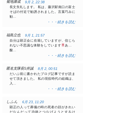
菊地康成
9月 2, 22:38
長文失礼します。 私は、藤沢駅南口の富士
そばの付近で勧誘されました。言葉巧みに
勧…
・・・続きを読む
福島立也
9月 1, 21:57
自分は顕正会に在籍していますが、信じら
れない不思議な体験をしています
ある日
酸…
・・・続きを読む
匿名支隊長S井誠
8月 2, 00:51
だいぶ前に書かれたブログ記事ですが読ま
せて頂きました。 私の現役時代の組織は、
入…
・・・続きを読む
しふん
6月 23, 11:20
顕正の人って葬儀の時の死者の顔がきれい
だなんだって功徳とつなげようとするけ