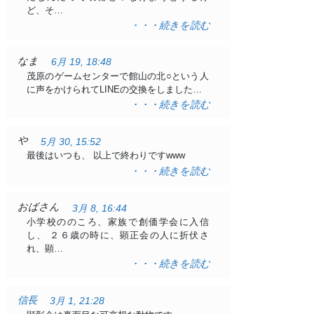
ど、そ…
・・・続きを読む
なま
6月 19, 18:48
茂原のゲームセンターで館山の北○という人
に声をかけられてLINEの交換をしました…
・・・続きを読む
や
5月 30, 15:52
最後はいつも、 以上で終わりですwww
・・・続きを読む
おばさん
3月 8, 16:44
小学校ののころ、家族で創価学会に入信
し、 ２６歳の時に、顕正会の人に折伏さ
れ、顕…
・・・続きを読む
信長
3月 1, 21:28