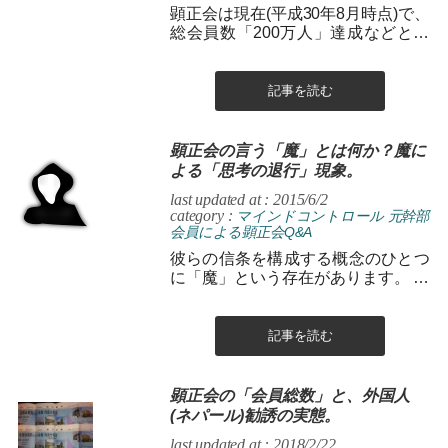
顕正会は現在(平成30年8月時点)で、
総会員数「200万人」達成などと謳
っていますが、これは、会員の実数
(実際に存在する人数)を表してい...
記事を読む
顕正会の言う「魔」とは何か？魔に
よる「思考の退行」現象。
last updated at : 2015/6/2
category :
マインドコントロール
元幹部
会員による顕正会Q&A
彼らの信条を構成する概念のひとつ
に「魔」という存在があります。 ま
ぁ存在するというより、正確には
「存在を信じ込まされる」といった
方が妥...
記事を読む
顕正会の「会員総数」と、外国人
(ネパール)勧誘の実態。
last updated at : 2018/2/22