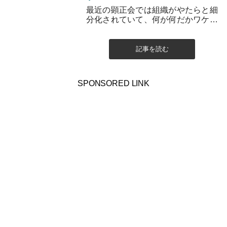
最近の顕正会では組織がやたらと細
分化されていて、何が何だかワケが
分からなくなってきています。 上意
下達の仕組みを徹底したいのでしょ
うが...
記事を読む
SPONSORED LINK