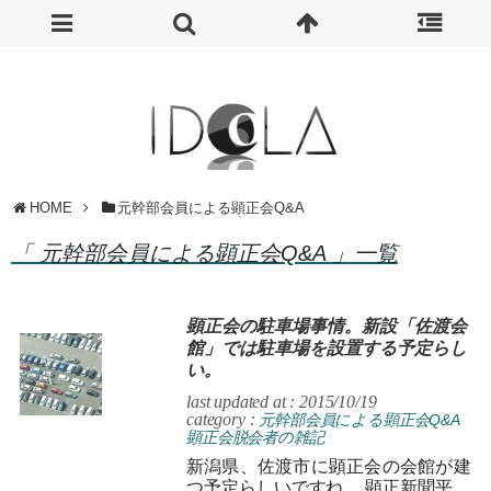
HOME
元幹部会員による顕正会Q&A
「 元幹部会員による顕正会Q&A 」一覧
顕正会の駐車場事情。新設「佐渡会
館」では駐車場を設置する予定らし
い。
last updated at : 2015/10/19
category :
元幹部会員による顕正会Q&A
顕正会脱会者の雑記
新潟県、佐渡市に顕正会の会館が建
つ予定らしいですね。 顕正新聞平成