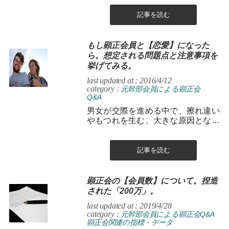
失ってまでして、守るべきものとは
一体...
記事を読む
もし顕正会員と【恋愛】になった
ら。想定される問題点と注意事項を
挙げてみる。
last updated at : 2016/4/12
category :
元幹部会員による顕正会
Q&A
男女が交際を進める中で、擦れ違い
やもつれを生む、大きな原因となる
のが「価値観や嗜好のギャップ。」
「宗教」は、人の価値観や嗜好の傾
向、...
記事を読む
顕正会の【会員数】について。捏造
された「200万」。
last updated at : 2019/4/28
category :
元幹部会員による顕正会Q&A
顕正会関連の指標・データ