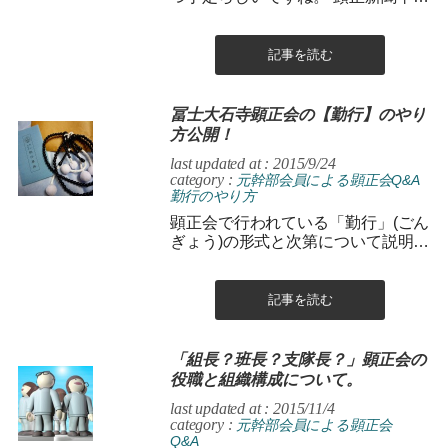
27年6月25日号を参照にその概要を
まとめてみます。 【時期】...
記事を読む
冨士大石寺顕正会の【勤行】のやり
方公開！
last updated at : 2015/9/24
category :
元幹部会員による顕正会Q&A
勤行のやり方
顕正会で行われている「勤行」(ごん
ぎょう)の形式と次第について説明し
ます。 念のため前置きしておきます
が、これはその実践を促すための
も...
記事を読む
「組長？班長？支隊長？」顕正会の
役職と組織構成について。
last updated at : 2015/11/4
category :
元幹部会員による顕正会
Q&A