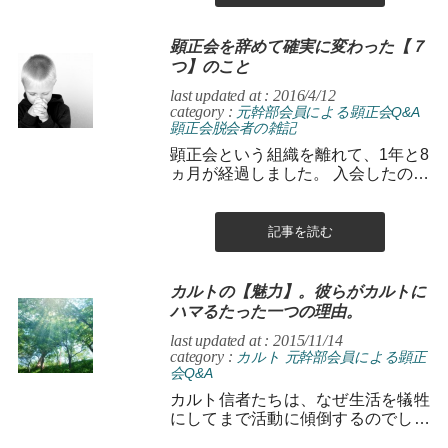
顕正会を辞めて確実に変わった【７
つ】のこと
last updated at : 2016/4/12
category :
元幹部会員による顕正会Q&A
顕正会脱会者の雑記
顕正会という組織を離れて、1年と8
ヵ月が経過しました。 入会したのは
僕が19歳の頃。 それより7年間の顕
正会員として人生を歩み、...
記事を読む
カルトの【魅力】。彼らがカルトに
ハマるたった一つの理由。
last updated at : 2015/11/14
category :
カルト
元幹部会員による顕正
会Q&A
カルト信者たちは、なぜ生活を犠牲
にしてまで活動に傾倒するのでしょ
うか？ 今まで積み上げてきた信用を