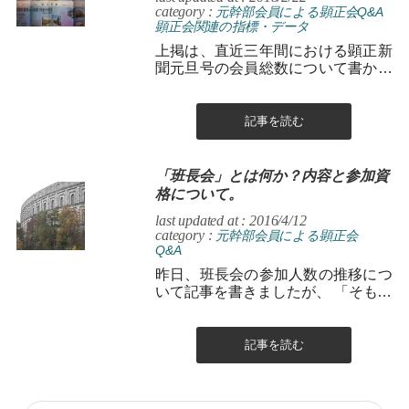
category :
元幹部会員による顕正会Q&A
顕正会関連の指標・データ
上掲は、直近三年間における顕正新
聞元旦号の会員総数について書かれ
た紙面。 書き出してみます。以下。
平成24年末時点の会...
記事を読む
「班長会」とは何か？内容と参加資
格について。
last updated at : 2016/4/12
category :
元幹部会員による顕正会
Q&A
昨日、班長会の参加人数の推移につ
いて記事を書きましたが、 「そもそ
も班長会とは何だろう？」 という方
も、多いと思うので、「班長会...
記事を読む