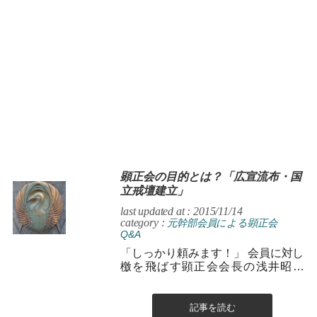
顕正会の目的とは？「広宣流布・国
立戒壇建立」
last updated at : 2015/11/14
category :
元幹部会員による顕正会
Q&A
「しっかり頼みます！」 会員に対し
檄を飛ばす顕正会会長の浅井昭衛
氏。 「ハイッ！！」 会員一同の返
事が、熱気に満ちた川口総...
記事を読む