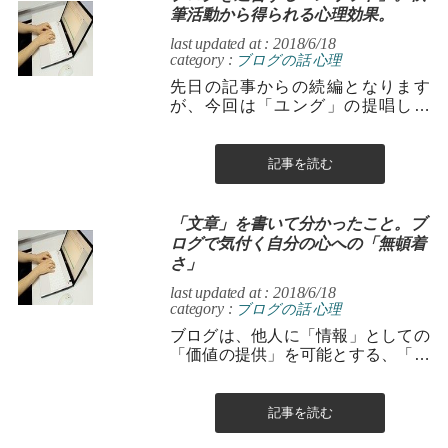
筆活動から得られる心理効果。
last updated at : 2018/6/18
category :
ブログの話
心理
先日の記事からの続編となります
が、今回は「ユング」の提唱した
「箱庭療法」に絡めてお話します。
僕は、ブログを利用して「文章を書
く」というこ...
記事を読む
「文章」を書いて分かったこと。ブ
ログで気付く自分の心への「無頓着
さ」
last updated at : 2018/6/18
category :
ブログの話
心理
ブログは、他人に「情報」としての
「価値の提供」を可能とする、「身
近」で「手軽」であり、且つ「効率
的」な媒体。 有用な「発信ツール」
です。 ...
記事を読む