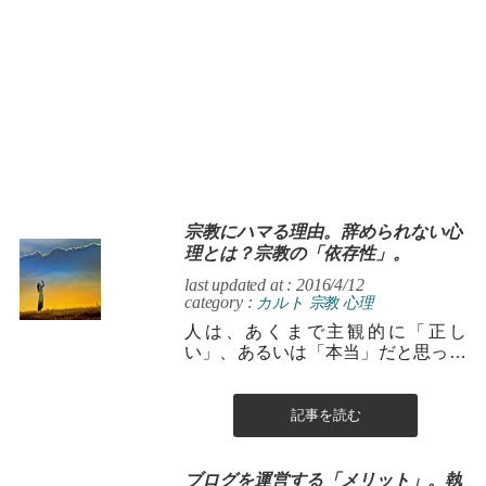
宗教にハマる理由。辞められない心
理とは？宗教の「依存性」。
last updated at : 2016/4/12
category :
カルト
宗教
心理
人は、あくまで主観的に「正し
い」、あるいは「本当」だと思って
いることについては、その裏付けと
なる情報ばかりを収集したり、 その
信念を補...
記事を読む
ブログを運営する「メリット」。執