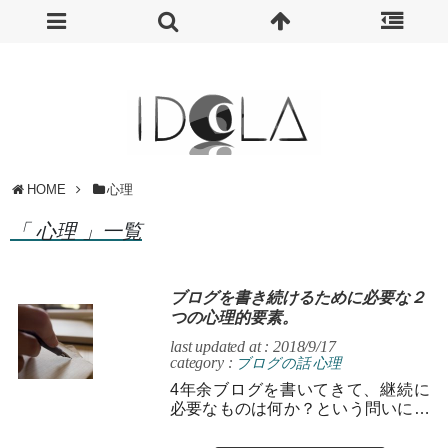
HOME
心理
「 心理 」一覧
ブログを書き続けるために必要な２
つの心理的要素。
last updated at : 2018/9/17
category :
ブログの話
心理
4年余ブログを書いてきて、継続に
必要なものは何か？という問いに対
して自分なりの答えを書いてみま
す。