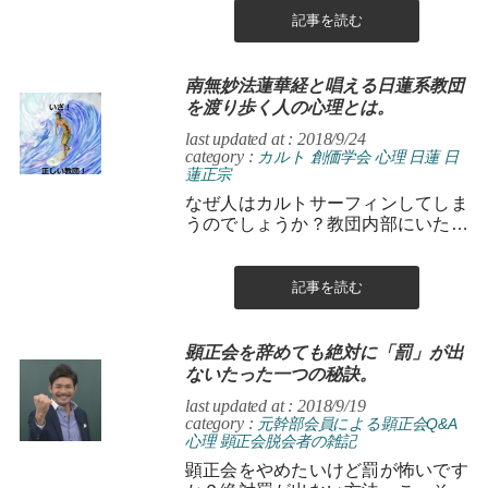
記事を読む
南無妙法蓮華経と唱える日蓮系教団
を渡り歩く人の心理とは。
last updated at : 2018/9/24
category :
カルト
創価学会
心理
日蓮
日
蓮正宗
なぜ人はカルトサーフィンしてしま
うのでしょうか？教団内部にいたか
らこそ解る、その心理的根拠を示し
てみます。
記事を読む
顕正会を辞めても絶対に「罰」が出
ないたった一つの秘訣。
last updated at : 2018/9/19
category :
元幹部会員による顕正会Q&A
心理
顕正会脱会者の雑記
顕正会をやめたいけど罰が怖いです