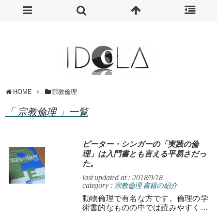
HOME
宗教倫理
「 宗教倫理 」一覧
ピーター・シンガーの「実践の倫
理」は入門書とも言える平易さだっ
た。
last updated at : 2018/9/18
category :
宗教倫理
書籍の紹介
動物倫理で有名な方です。倫理の学
術書的なものの中では読みやすくお
すすめです。