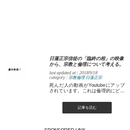
日蓮正宗信徒の「臨終の相」の映像
から、宗教と倫理について考える。
last updated at : 2018/9/18
category :
宗教倫理
日蓮正宗
死んだ人の動画がYoutubeにアップ
されています。これは倫理的にどう
なのか？皆さんで考えましょう。
記事を読む