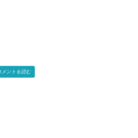
コメントを読む