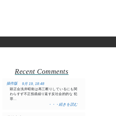
Recent Comments
操作版
9月 19, 18:48
顕正会浅井昭衛は再三断りしているにも関
わらすず不正投函繰り返す反社会的的な 犯
罪…
・・・続きを読む