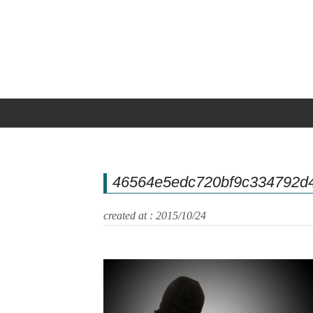
46564e5edc720bf9c334792d
created at : 2015/10/24