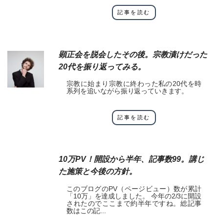
記事を読む
顕正会を脱会したその後。宗教漬けだった
20代を振り返ってみる。
宗教に始まり宗教に終わった私の20代を時
系列を追いながら振り返っていきます。
記事を読む
10万PV！開設から半年、記事数99。講じ
た施策と今後の方針。
このブログのPV（ページビュー）数が累計
「10万」を達成しました。 今年の2/3に開設
されたのでここまで約半年ですね。総記事
数はこの記...